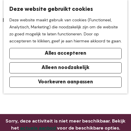
K
Z
Deze website gebruikt cookies
Neem me
vandaag
M
a
o
Deze website maakt gebruik van cookies (Functioneel,
e
a
e
G
Analytisch, Marketing) die noodzakelijk zijn om de website
n
r
k
mee op
een leuke
a
zo goed mogelijk te laten functioneren. Door op
u
t
e
n
accepteren te klikken, geef je aan hiermee akkoord te gaan.
n
a
ontdekkingstocht in
Alles accepteren
a
r
de buurt van
d
Alleen noodzakelijk
e
h
Voorkeuren aanpassen
De Groote Heide
o
m
e
p
a
Sorry, deze activiteit is niet meer beschikbaar. Bekijk
g
het
actuele aanbod
voor de beschikbare opties.