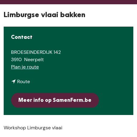
e
Limburgse vlaai bakken
Contact
BROESEINDERDIJK 142
3910
Neerpelt
n
Plan je route
a
n
a
Route
a
r
a
L
Meer info op SamenFerm.be
r
i
L
m
i
b
m
u
Workshop Limburgse vlaai
b
r