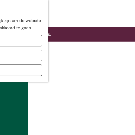
jk zijn om de website
 akkoord te gaan.
e beschikbare opties.
de