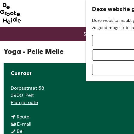
Deze website g
Neem me
vandaag
Deze website maakt ge
G
zo goed mogelijk te l
mee op
een leuke
Sorry, deze activiteit
a
n
a
Yoga - Pelle Melle
ontdekkingstocht in d
a
r
d
Contact
e
h
Dorpsstraat 58
o
3900
Pelt
m
n
Plan je route
e
a
p
n
a
Route
a
a
n
r
E-mail
g
Y
a
a
Y
Bel