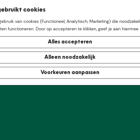
K
Z
ebruikt cookies
M
a
o
bruik van cookies (Functioneel, Analytisch, Marketing) die noodzakeli
e
a
e
aten functioneren. Door op accepteren te klikken, geef je aan hiermee
n
r
k
 is niet meer beschikbaar. Bekijk het
actuele aanbod
voor d
u
t
e
Alles accepteren
n
e buurt van
De Groote Hei
Alleen noodzakelijk
Voorkeuren aanpassen