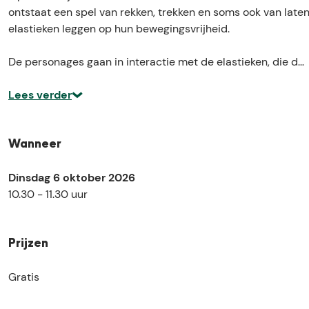
l
e
ontstaat een spel van rekken, trekken en soms ook van late
e
r
elastieken leggen op hun bewegingsvrijheid.
e
j
r
a
De personages gaan in interactie met de elastieken, die d…
j
a
a
r
Lees verder
a
)
r
)
Wanneer
Dinsdag 6 oktober 2026
10.30 - 11.30 uur
Prijzen
Gratis