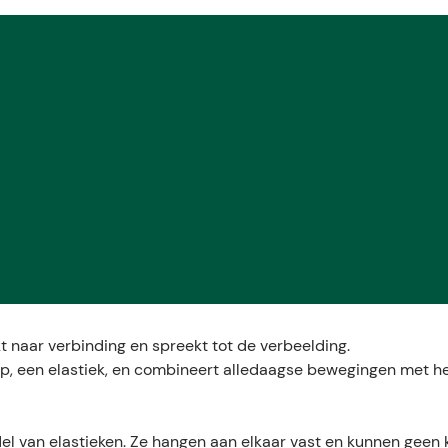
t naar verbinding en spreekt tot de verbeelding.
rp, een elastiek, en combineert alledaagse bewegingen met h
l van elastieken. Ze hangen aan elkaar vast en kunnen geen k