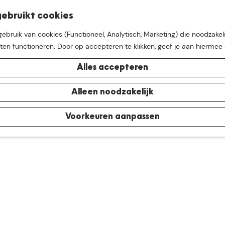
K
Z
ebruikt cookies
M
a
o
bruik van cookies (Functioneel, Analytisch, Marketing) die noodzakeli
e
a
e
aten functioneren. Door op accepteren te klikken, geef je aan hiermee
n
r
k
u
t
e
Alles accepteren
n
e buurt van
De Groote Hei
Alleen noodzakelijk
Voorkeuren aanpassen