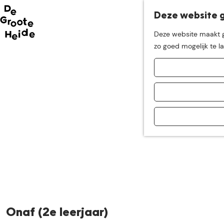
Deze website g
Neem me
vandaag
Deze website maakt ge
G
zo goed mogelijk te l
mee op
een leuke
a
n
a
ontdekkingstocht in d
a
r
d
e
h
o
m
e
p
a
Onaf (2e leerjaar)
g