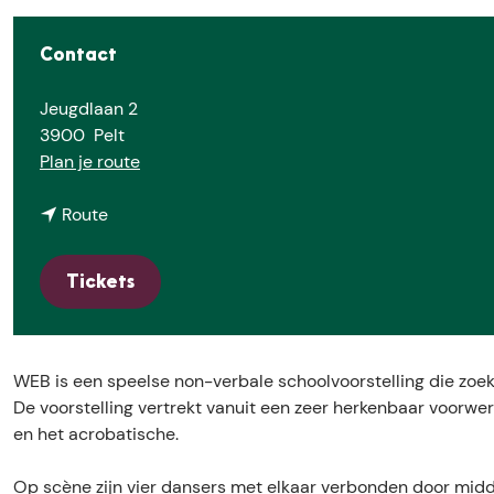
e
Contact
Jeugdlaan 2
3900
Pelt
n
Plan je route
a
n
a
Route
a
r
a
O
Tickets
r
n
O
a
n
f
a
(
WEB is een speelse non-verbale schoolvoorstelling die zoek
f
2
De voorstelling vertrekt vanuit een zeer herkenbaar voorwe
(
e
en het acrobatische.
2
l
e
e
Op scène zijn vier dansers met elkaar verbonden door midde