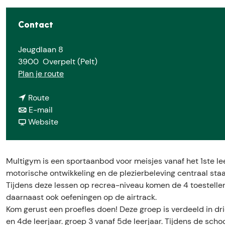
e
Contact
Jeugdlaan 8
3900
Overpelt (Pelt)
n
Plan je route
a
n
a
Route
a
n
r
E-mail
a
a
v
M
Website
r
a
a
u
M
r
n
l
u
M
M
t
Multigym is een sportaanbod voor meisjes vanaf het 1ste le
l
u
u
i
motorische ontwikkeling en de plezierbeleving centraal staa
t
l
l
g
Tijdens deze lessen op recrea-niveau komen de 4 toestellen
i
t
t
y
daarnaast ook oefeningen op de airtrack.
g
i
i
m
Kom gerust een proefles doen! Deze groep is verdeeld in drie
y
g
g
T
en 4de leerjaar. groep 3 vanaf 5de leerjaar. Tijdens de scho