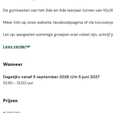
m
y
y
u
T
m
m
r
De gymnasten van het 3de en 4de leerjaar turnen van 10u30
u
T
T
n
r
u
u
V
Meer info op onze website, facebookpagina of via tvo.over
n
r
r
e
V
n
n
r
Let op: aangezien sommige groepen snel volzet zijn, schrijf je
e
V
V
b
r
e
e
o
Lees verder
b
r
r
n
o
b
b
d
n
o
o
O
Wanneer
d
n
n
v
O
d
d
e
Dagelijks vanaf 5 september 2026 t/m 5 juni 2027
v
O
O
r
10.30 - 12.00 uur
e
v
v
p
r
e
e
e
p
r
r
l
Prijzen
e
p
p
t
l
e
e
: