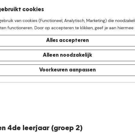
K
Z
ebruikt cookies
M
a
o
bruik van cookies (Functioneel, Analytisch, Marketing) die noodzakeli
e
a
e
aten functioneren. Door op accepteren te klikken, geef je aan hiermee
n
r
k
u
t
e
Alles accepteren
n
e buurt van
De Groote Hei
Alleen noodzakelijk
Voorkeuren aanpassen
n 4de leerjaar (groep 2)