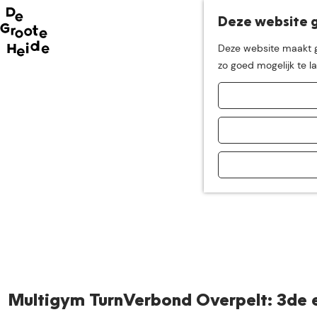
Deze website g
Neem me
vandaag
Deze website maakt ge
G
zo goed mogelijk te l
mee op
een leuke
a
n
a
ontdekkingstocht in d
a
r
d
e
h
o
m
e
p
a
Multigym TurnVerbond Overpelt: 3de e
g