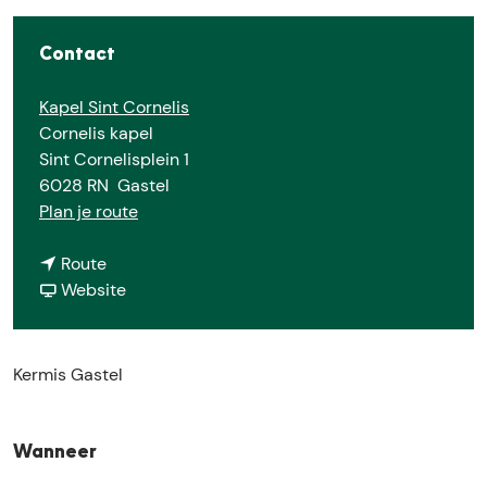
e
Contact
Kapel Sint Cornelis
Cornelis kapel
Sint Cornelisplein 1
6028 RN
Gastel
n
Plan je route
a
n
a
Route
a
v
r
Website
a
a
K
r
n
e
K
K
r
Kermis Gastel
e
e
m
r
r
i
m
m
s
Wanneer
i
i
G