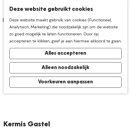
K
Z
Deze website gebruikt cookies
Neem me
vandaag
M
a
o
Deze website maakt gebruik van cookies (Functioneel,
e
a
e
G
Analytisch, Marketing) die noodzakelijk zijn om de website
n
r
k
mee op
een leuke
a
zo goed mogelijk te laten functioneren. Door op
u
t
e
n
accepteren te klikken, geef je aan hiermee akkoord te gaan.
n
a
ontdekkingstocht in
Alles accepteren
a
r
de buurt van
d
Alleen noodzakelijk
e
h
Voorkeuren aanpassen
De Groote Heide
o
m
e
p
a
Kermis Gastel
g