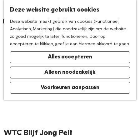
K
Z
Deze website gebruikt cookies
Neem me
vandaag
M
a
o
Deze website maakt gebruik van cookies (Functioneel,
e
a
e
G
Analytisch, Marketing) die noodzakelijk zijn om de website
n
r
k
mee op
een leuke
a
zo goed mogelijk te laten functioneren. Door op
u
t
e
n
accepteren te klikken, geef je aan hiermee akkoord te gaan.
n
a
ontdekkingstocht in
Alles accepteren
a
r
de buurt van
d
Alleen noodzakelijk
e
h
Voorkeuren aanpassen
De Groote Heide
o
m
e
p
a
WTC Blijf Jong Pelt
g