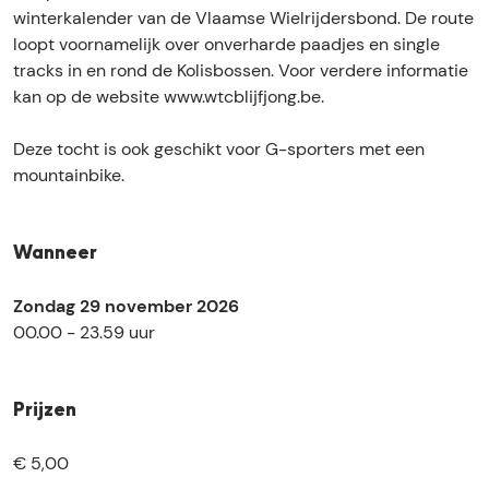
n
f
j
o
winterkalender van de Vlaamse Wielrijdersbond. De route
g
J
f
n
loopt voornamelijk over onverharde paadjes en single
P
o
J
g
tracks in en rond de Kolisbossen. Voor verdere informatie
e
n
o
P
kan op de website www.wtcblijfjong.be.
l
g
n
e
t
P
g
l
Deze tocht is ook geschikt voor G-sporters met een
e
P
t
mountainbike.
l
e
t
l
t
Wanneer
Zondag 29 november 2026
00.00 - 23.59 uur
Prijzen
€ 5,00