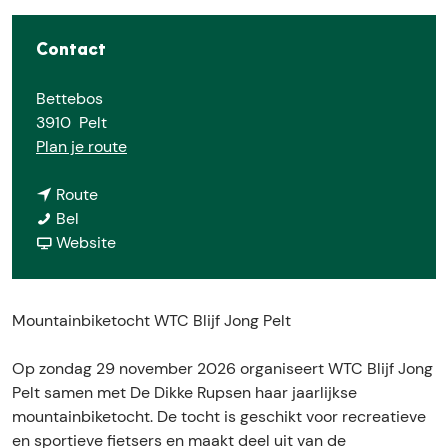
e
Contact
Bettebos
3910
Pelt
n
Plan je route
a
n
a
Route
W
a
r
Bel
T
a
v
W
Website
C
r
a
T
B
W
n
C
l
T
W
B
Mountainbiketocht WTC Blijf Jong Pelt
i
C
T
l
j
B
C
i
Op zondag 29 november 2026 organiseert WTC Blijf Jong
f
l
B
j
Pelt samen met De Dikke Rupsen haar jaarlijkse
J
i
l
f
mountainbiketocht. De tocht is geschikt voor recreatieve
o
j
i
J
en sportieve fietsers en maakt deel uit van de