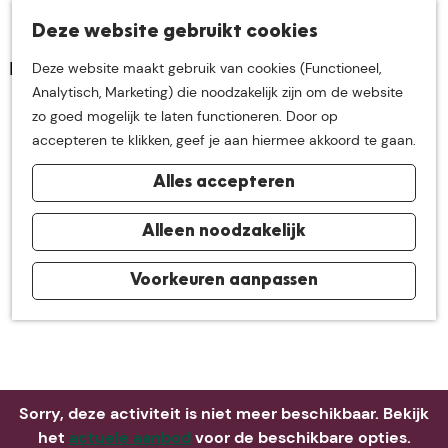
K
Z
Deze website gebruikt cookies
Neem me
vandaag
M
a
o
Deze website maakt gebruik van cookies (Functioneel,
e
a
e
G
Analytisch, Marketing) die noodzakelijk zijn om de website
n
r
k
mee op
een leuke
a
zo goed mogelijk te laten functioneren. Door op
u
t
e
n
accepteren te klikken, geef je aan hiermee akkoord te gaan.
n
a
ontdekkingstocht in
Alles accepteren
a
r
de buurt van
d
Alleen noodzakelijk
e
h
Voorkeuren aanpassen
De Groote Heide
o
m
e
p
a
Sorry, deze activiteit is niet meer beschikbaar. Bekijk
g
het
actuele aanbod
voor de beschikbare opties.