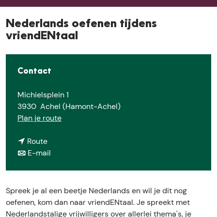
e
Nederlands oefenen tijdens
vriendENtaal
Contact
Michielsplein 1
3930
Achel (Hamont-Achel)
n
Plan je route
a
n
a
Route
a
n
r
E-mail
a
a
N
r
a
e
N
r
d
Spreek je al een beetje Nederlands en wil je dit nog
e
N
e
oefenen, kom dan naar vriendENtaal. Je spreekt met
d
e
r
Nederlandstalige vrijwilligers over allerlei thema's, je