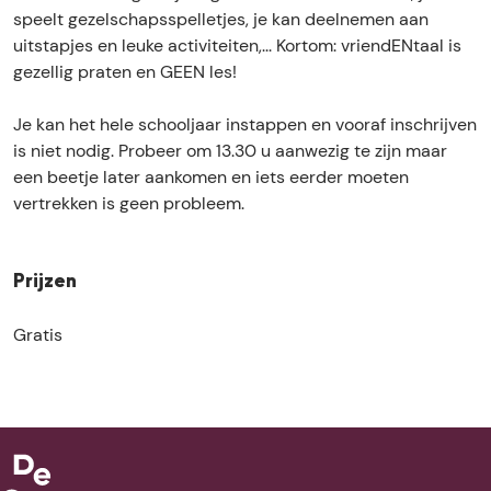
e
d
l
speelt gezelschapsspelletjes, je kan deelnemen aan
r
e
a
uitstapjes en leuke activiteiten,... Kortom: vriendENtaal is
l
r
n
gezellig praten en GEEN les!
a
l
d
n
a
s
Je kan het hele schooljaar instappen en vooraf inschrijven
d
n
o
is niet nodig. Probeer om 13.30 u aanwezig te zijn maar
s
d
e
een beetje later aankomen en iets eerder moeten
o
s
f
vertrekken is geen probleem.
e
o
e
f
e
n
e
f
e
Prijzen
n
e
n
e
n
t
Gratis
n
e
i
t
n
j
i
t
d
j
i
e
d
j
n
e
d
s