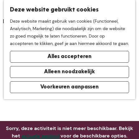
K
Z
Deze website gebruikt cookies
Neem me
vandaag
M
a
o
Deze website maakt gebruik van cookies (Functioneel,
e
a
e
G
Analytisch, Marketing) die noodzakelijk zijn om de website
n
r
k
mee op
een leuke
a
zo goed mogelijk te laten functioneren. Door op
u
t
e
n
accepteren te klikken, geef je aan hiermee akkoord te gaan.
n
a
ontdekkingstocht in
Alles accepteren
a
r
de buurt van
d
Alleen noodzakelijk
e
h
Voorkeuren aanpassen
De Groote Heide
o
m
e
p
a
Sorry, deze activiteit is niet meer beschikbaar. Bekijk
g
het
actuele aanbod
voor de beschikbare opties.