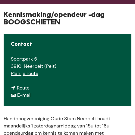
e
Kennismaking/opendeur -dag
BOOGSCHIETEN
Contact
Sportpark 5
3910
Neerpelt (Pelt)
n
Plan je route
a
n
a
Route
a
n
r
E-mail
a
a
K
r
a
e
K
r
n
Handboogvereniging Oude Stam Neerpelt houdt
e
K
n
maandelijks 1 zaterdagnamiddag van 15u tot 18u
n
e
i
opendeurdag om kennis te komen maken met