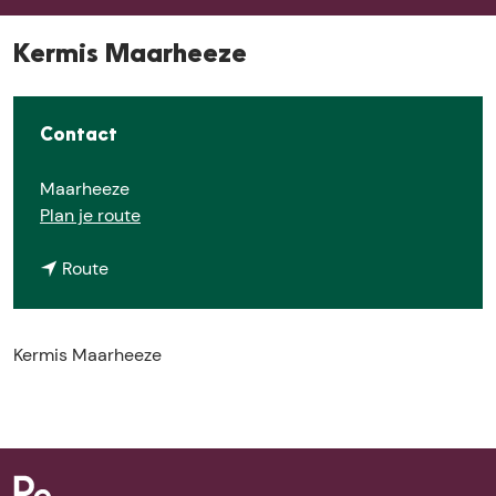
e
Kermis Maarheeze
Contact
Maarheeze
n
Plan je route
a
n
a
Route
a
r
a
K
r
e
Kermis Maarheeze
K
r
e
m
r
i
m
s
i
M