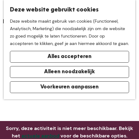
K
Z
Deze website gebruikt cookies
Neem me
vandaag
M
a
o
Deze website maakt gebruik van cookies (Functioneel,
e
a
e
G
Analytisch, Marketing) die noodzakelijk zijn om de website
n
r
k
mee op
een leuke
a
zo goed mogelijk te laten functioneren. Door op
u
t
e
n
accepteren te klikken, geef je aan hiermee akkoord te gaan.
n
a
ontdekkingstocht in
Alles accepteren
a
r
de buurt van
d
Alleen noodzakelijk
e
h
Voorkeuren aanpassen
De Groote Heide
o
m
e
p
a
Sorry, deze activiteit is niet meer beschikbaar. Bekijk
g
het
actuele aanbod
voor de beschikbare opties.