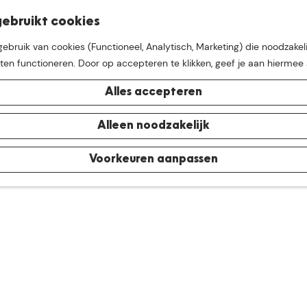
K
Z
ebruikt cookies
M
a
o
bruik van cookies (Functioneel, Analytisch, Marketing) die noodzakeli
e
a
e
aten functioneren. Door op accepteren te klikken, geef je aan hiermee
n
r
k
u
t
e
Alles accepteren
n
e buurt van
De Groote Hei
Alleen noodzakelijk
Voorkeuren aanpassen