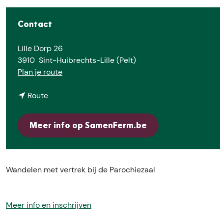
e
Contact
Lille Dorp 26
3910
Sint-Huibrechts-Lille (Pelt)
n
Plan je route
a
n
a
Route
a
r
a
W
Meer info op SamenFerm.be
r
a
W
n
a
d
n
e
Wandelen met vertrek bij de Parochiezaal
d
l
e
e
l
n
Meer info en inschrijven
e