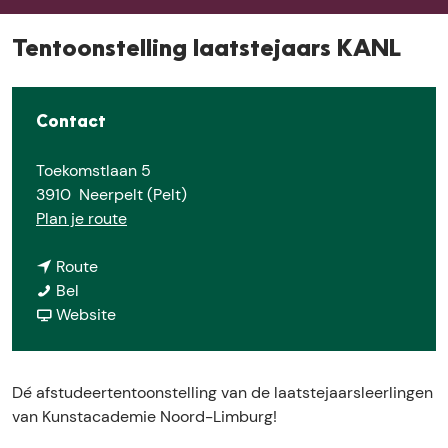
e
Tentoonstelling laatstejaars KANL
Contact
Toekomstlaan 5
3910
Neerpelt (Pelt)
n
Plan je route
a
n
a
Route
T
a
r
Bel
e
a
v
T
Website
n
r
a
e
t
T
n
n
o
e
T
t
Dé afstudeertentoonstelling van de laatstejaarsleerlingen
o
n
e
o
van Kunstacademie Noord-Limburg!
n
t
n
o