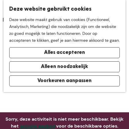
K
Z
Deze website gebruikt cookies
Neem me
vandaag
M
a
o
Deze website maakt gebruik van cookies (Functioneel,
e
a
e
G
Analytisch, Marketing) die noodzakelijk zijn om de website
n
r
k
mee op
een leuke
a
zo goed mogelijk te laten functioneren. Door op
u
t
e
n
accepteren te klikken, geef je aan hiermee akkoord te gaan.
n
a
ontdekkingstocht in
Alles accepteren
a
r
de buurt van
d
Alleen noodzakelijk
e
h
Voorkeuren aanpassen
De Groote Heide
o
m
e
p
a
Sorry, deze activiteit is niet meer beschikbaar. Bekijk
g
het
actuele aanbod
voor de beschikbare opties.