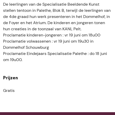
s
o
t
n
De leerlingen van de Specialisatie Beeldende Kunst
t
o
o
s
stellen tentoon in Palethe, Blok B, terwijl de leerlingen van
e
n
o
t
de 4de graad hun werk presenteren in het Dommelhof, in
l
s
n
e
de Foyer en het Atrium. De kinderen en jongeren tonen
l
t
s
l
hun creaties in de toonzaal van KANL Pelt.
i
e
t
l
Proclamatie kinderen-jongeren : vr 19 juni om 18u00
n
l
e
i
Proclamatie volwassenen : vr 19 juni om 19u30 in
g
l
l
n
Dommelhof Schouwburg
l
i
l
g
Proclamatie Eindejaars Specialisatie Palethe : do 18 juni
a
n
i
l
om 19u00.
a
g
n
a
t
l
g
a
s
a
l
t
Prijzen
t
a
a
s
e
t
a
t
Gratis
j
s
t
e
a
t
s
j
a
e
t
a
r
j
e
a