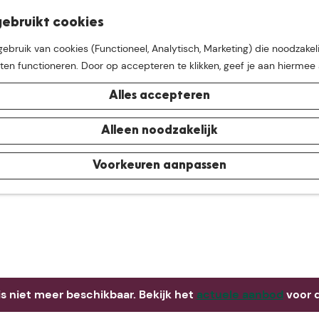
K
Z
ebruikt cookies
M
a
o
bruik van cookies (Functioneel, Analytisch, Marketing) die noodzakeli
e
a
e
aten functioneren. Door op accepteren te klikken, geef je aan hiermee
n
r
k
u
t
e
Alles accepteren
n
e buurt van
De Groote Hei
Alleen noodzakelijk
Voorkeuren aanpassen
 is niet meer beschikbaar. Bekijk het
actuele aanbod
voor d