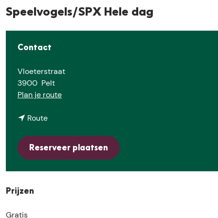
e
Speelvogels/SPX Hele dag
Contact
Vloeterstraat
3900
Pelt
n
Plan je route
a
n
a
Route
a
r
a
S
Reserveer plaatsen
r
p
S
e
p
e
e
l
Prijzen
e
v
l
o
Gratis