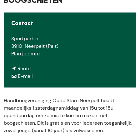
e
BOOGSCHIETEN
Contact
Sportpark 5
3910
Neerpelt (Pelt)
n
Plan je route
a
n
a
Route
a
n
r
E-mail
a
a
K
r
a
e
K
r
n
Handboogvereniging Oude Stam Neerpelt houdt
e
K
n
maandelijks 1 zaterdagnamiddag van 15u tot 18u
n
e
i
opendeurdag om kennis te komen maken met
n
n
s
boogschieten. Dit is gratis en voor iedereen toegankelijk,
i
n
m
zowel jeugd (vanaf 10 jaar) als volwassenen.
s
i
a