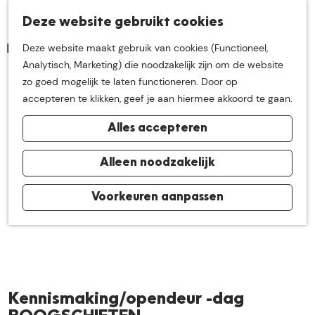
K
Z
Deze website gebruikt cookies
Neem me
vandaag
M
a
o
Deze website maakt gebruik van cookies (Functioneel,
e
a
e
G
Analytisch, Marketing) die noodzakelijk zijn om de website
n
r
k
mee op
een leuke
a
zo goed mogelijk te laten functioneren. Door op
u
t
e
n
accepteren te klikken, geef je aan hiermee akkoord te gaan.
n
a
ontdekkingstocht in
Alles accepteren
a
r
de buurt van
d
Alleen noodzakelijk
e
h
Voorkeuren aanpassen
De Groote Heide
o
m
e
p
a
Kennismaking/opendeur -dag
g