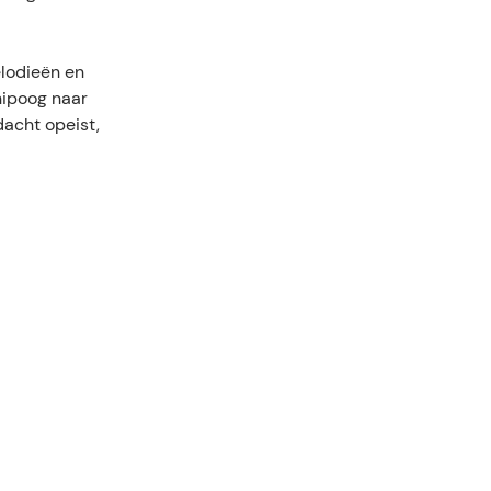
elodieën en
knipoog naar
dacht opeist,