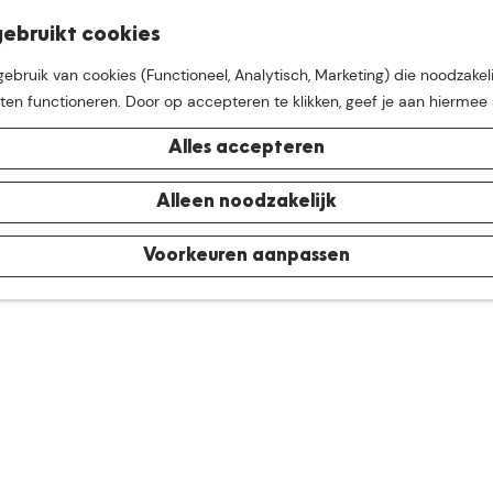
K
Z
ebruikt cookies
M
a
o
bruik van cookies (Functioneel, Analytisch, Marketing) die noodzakeli
e
a
e
aten functioneren. Door op accepteren te klikken, geef je aan hiermee
n
r
k
u
t
e
Alles accepteren
n
e buurt van
De Groote Hei
Alleen noodzakelijk
Voorkeuren aanpassen