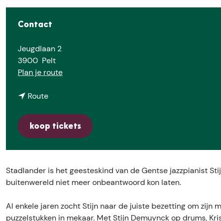
e
Contact
Jeugdlaan 2
3900
Pelt
n
Plan je route
a
n
a
Route
a
r
a
P
koop tickets
r
e
P
l
e
t
l
J
Stadlander is het geesteskind van de Gentse jazzpianist Sti
t
a
buitenwereld niet meer onbeantwoord kon laten.
J
z
a
z
Al enkele jaren zocht Stijn naar de juiste bezetting om zijn 
z
-
puzzelstukken in mekaar. Met Stijn Demuynck op drums, Kr