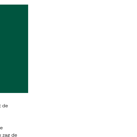
t de
de
x zag de