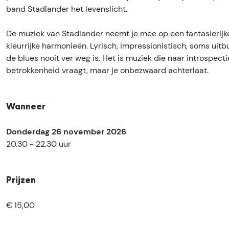
z
S
band Stadlander het levenslicht.
-
t
S
a
De muziek van Stadlander neemt je mee op een fantasierijk
t
d
kleurrijke harmonieën. Lyrisch, impressionistisch, soms uitbu
a
l
de blues nooit ver weg is. Het is muziek die naar introspect
d
a
betrokkenheid vraagt, maar je onbezwaard achterlaat.
l
n
a
d
n
e
Wanneer
d
r
e
Donderdag 26 november 2026
r
20.30 - 22.30 uur
Prijzen
€ 15,00