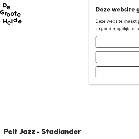
Deze website g
Neem me
vandaag
Deze website maakt ge
G
zo goed mogelijk te l
mee op
een leuke
a
n
a
ontdekkingstocht in d
a
r
d
e
h
o
m
e
p
a
Pelt Jazz - Stadlander
g