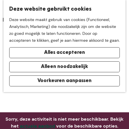
K
Z
Deze website gebruikt cookies
Neem me
vandaag
M
a
o
Deze website maakt gebruik van cookies (Functioneel,
e
a
e
G
Analytisch, Marketing) die noodzakelijk zijn om de website
n
r
k
mee op
een leuke
a
zo goed mogelijk te laten functioneren. Door op
u
t
e
n
accepteren te klikken, geef je aan hiermee akkoord te gaan.
n
a
ontdekkingstocht in
Alles accepteren
a
r
de buurt van
d
Alleen noodzakelijk
e
h
Voorkeuren aanpassen
De Groote Heide
o
m
e
p
a
Sorry, deze activiteit is niet meer beschikbaar. Bekijk
g
het
actuele aanbod
voor de beschikbare opties.