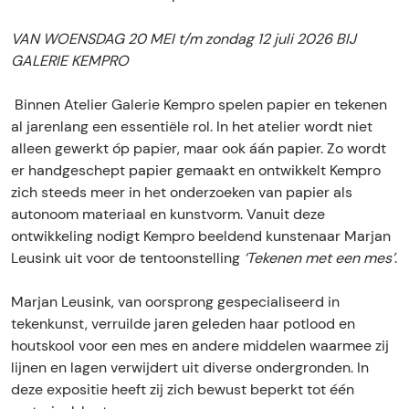
T
k
e
e
VAN WOENSDAG 20 MEI t/m zondag 12 juli 2026 BIJ
k
n
GALERIE KEMPRO
e
e
n
n
Binnen Atelier Galerie Kempro spelen papier en tekenen
e
m
al jarenlang een essentiële rol. In het atelier wordt niet
n
e
alleen gewerkt óp papier, maar ook áán papier. Zo wordt
m
t
er handgeschept papier gemaakt en ontwikkelt Kempro
e
e
zich steeds meer in het onderzoeken van papier als
t
e
autonoom materiaal en kunstvorm. Vanuit deze
e
n
ontwikkeling nodigt Kempro beeldend kunstenaar Marjan
e
m
Leusink uit voor de tentoonstelling
‘Tekenen met een mes’
.
n
e
m
s
Marjan Leusink, van oorsprong gespecialiseerd in
e
|
tekenkunst, verruilde jaren geleden haar potlood en
s
M
houtskool voor een mes en andere middelen waarmee zij
|
a
lijnen en lagen verwijdert uit diverse ondergronden. In
M
r
deze expositie heeft zij zich bewust beperkt tot één
a
j