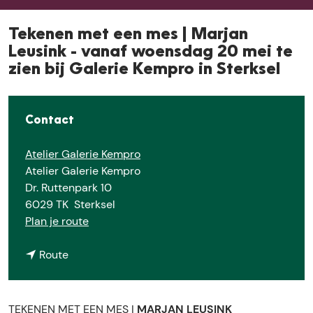
e
Tekenen met een mes | Marjan
Leusink - vanaf woensdag 20 mei te
zien bij Galerie Kempro in Sterksel
Contact
Atelier Galerie Kempro
Atelier Galerie Kempro
Dr. Ruttenpark 10
6029 TK
Sterksel
n
Plan je route
a
n
a
Route
a
r
a
T
r
e
TEKENEN MET EEN MES |
MARJAN LEUSINK