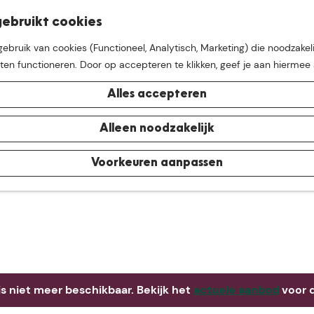
K
Z
ebruikt cookies
M
a
o
bruik van cookies (Functioneel, Analytisch, Marketing) die noodzakeli
e
a
e
aten functioneren. Door op accepteren te klikken, geef je aan hiermee
n
r
k
u
t
e
Alles accepteren
n
e buurt van
De Groote Hei
Alleen noodzakelijk
Voorkeuren aanpassen
 is niet meer beschikbaar. Bekijk het
actuele aanbod
voor d