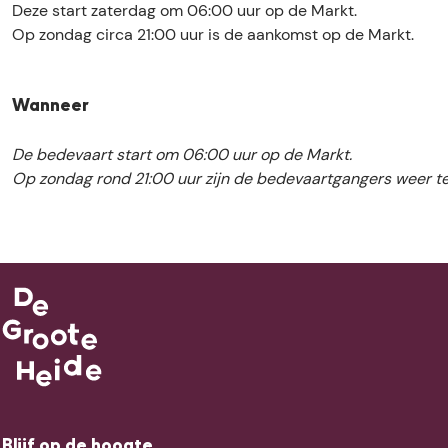
e
d
d
s
Deze start zaterdag om 06:00 uur op de Markt.
b
l
e
e
e
Op zondag circa 21:00 uur is de aankomst op de Markt.
o
s
l
l
P
o
e
s
s
r
k
P
e
e
o
H
Wanneer
r
P
P
c
a
o
r
r
e
De bedevaart start om 06:00 uur op de Markt.
n
c
o
o
s
Op zondag rond 21:00 uur zijn de bedevaartgangers weer te
d
e
c
c
s
e
s
e
e
i
l
s
s
s
e
s
i
s
s
e
e
i
i
P
e
e
r
o
c
e
s
s
Blijf op de hoogte