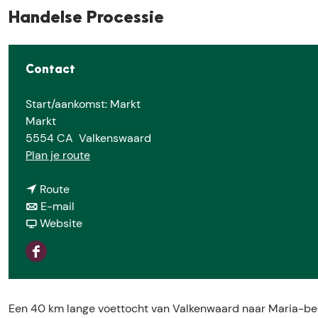
e
Handelse Processie
Contact
Start/aankomst: Markt
Markt
5554 CA
Valkenswaard
n
Plan je route
a
n
a
Route
a
n
r
E-mail
a
a
v
H
Website
r
a
a
a
H
r
n
n
F
a
H
H
d
a
n
a
a
e
c
d
n
n
l
Een 40 km lange voettocht van Valkenwaard naar Maria-be
e