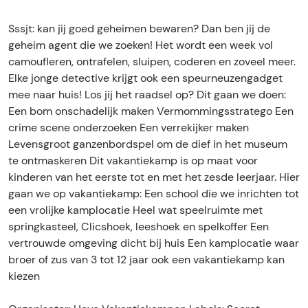
a
e
r
c
a
g
t
e
r
g
Sssjt: kan jij goed geheimen bewaren? Dan ben jij de
e
a
t
e
e
geheim agent die we zoeken! Het wordt een week vol
n
g
a
t
n
camoufleren, ontrafelen, sluipen, coderen en zoveel meer.
t
e
g
a
t
Elke jonge detective krijgt ook een speurneuzengadget
s
n
e
g
s
mee naar huis! Los jij het raadsel op? Dit gaan we doen:
t
n
e
Een bom onschadelijk maken Vermommingsstratego Een
s
t
n
crime scene onderzoeken Een verrekijker maken
s
t
Levensgroot ganzenbordspel om de dief in het museum
s
te ontmaskeren Dit vakantiekamp is op maat voor
kinderen van het eerste tot en met het zesde leerjaar. Hier
gaan we op vakantiekamp: Een school die we inrichten tot
een vrolijke kamplocatie Heel wat speelruimte met
springkasteel, Clicshoek, leeshoek en spelkoffer Een
vertrouwde omgeving dicht bij huis Een kamplocatie waar
broer of zus van 3 tot 12 jaar ook een vakantiekamp kan
kiezen