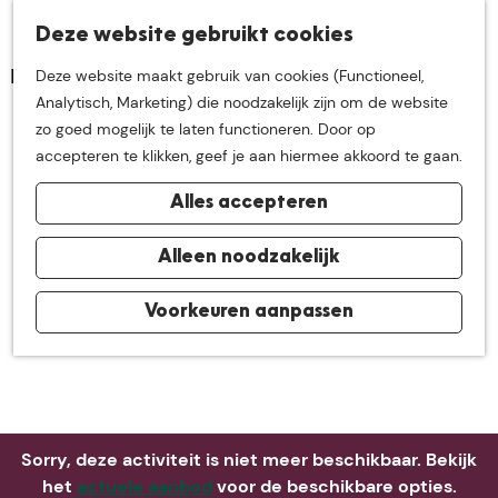
K
Z
Deze website gebruikt cookies
Neem me
vandaag
M
a
o
Deze website maakt gebruik van cookies (Functioneel,
e
a
e
G
Analytisch, Marketing) die noodzakelijk zijn om de website
n
r
k
mee op
een leuke
a
zo goed mogelijk te laten functioneren. Door op
u
t
e
n
accepteren te klikken, geef je aan hiermee akkoord te gaan.
n
a
ontdekkingstocht in
Alles accepteren
a
r
de buurt van
d
Alleen noodzakelijk
e
h
Voorkeuren aanpassen
De Groote Heide
o
m
e
p
a
Sorry, deze activiteit is niet meer beschikbaar. Bekijk
g
het
actuele aanbod
voor de beschikbare opties.