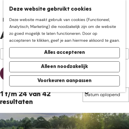
K
Z
Deze website gebruikt cookies
Neem me
vandaag
M
a
o
Deze website maakt gebruik van cookies (Functioneel,
e
a
e
G
Analytisch, Marketing) die noodzakelijk zijn om de website
n
r
k
mee op
een leuke
a
zo goed mogelijk te laten functioneren. Door op
u
Agenda
t
e
n
accepteren te klikken, geef je aan hiermee akkoord te gaan.
n
a
W
W
S
ontdekkingstocht in
Alles accepteren
a
Vandaag
Morgen
Dit weekend
K
a
o
a
r
de buurt van
i
n
r
t
d
Alleen noodzakelijk
e
n
t
z
e
Filter
s
e
e
o
h
Voorkeuren aanpassen
De Groote Heide
d
e
e
e
o
S
a
r
r
1 t/m 24 van 42
k
m
o
t
o
j
e
resultaten
r
u
p
p
e
t
m
:
a
e
g
e