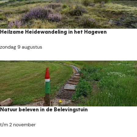
e
r
o
p
:
Heilzame Heidewandeling in het Hageven
H
zondag 9 augustus
e
i
l
z
a
m
e
H
Natuur beleven in de Belevingstuin
e
i
N
t/m 2 november
d
a
e