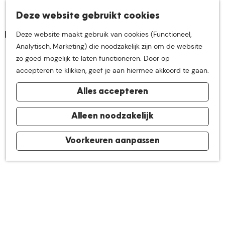
K
Z
Deze website gebruikt cookies
Neem me
vandaag
M
a
o
Deze website maakt gebruik van cookies (Functioneel,
e
a
e
G
Analytisch, Marketing) die noodzakelijk zijn om de website
n
r
k
mee op
een leuke
a
zo goed mogelijk te laten functioneren. Door op
u
t
e
n
accepteren te klikken, geef je aan hiermee akkoord te gaan.
n
a
ontdekkingstocht in
Alles accepteren
a
r
de buurt van
d
Alleen noodzakelijk
e
h
Voorkeuren aanpassen
De Groote Heide
o
m
e
p
a
g