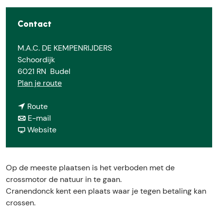
e
Contact
M.A.C. DE KEMPENRIJDERS
Schoordijk
6021 RN
Budel
n
Plan je route
a
n
a
Route
a
n
r
E-mail
a
a
v
M
Website
r
a
a
o
M
r
n
t
o
M
M
o
Op de meeste plaatsen is het verboden met de
t
o
o
r
crossmotor de natuur in te gaan.
o
t
t
c
Cranendonck kent een plaats waar je tegen betaling kan
r
o
o
r
crossen.
c
r
r
o