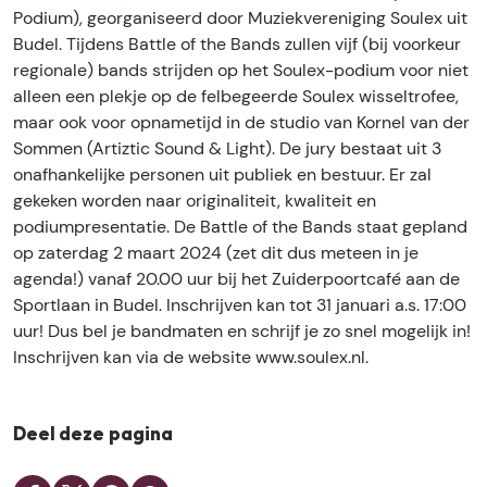
v
k
k
r
Podium), georganiseerd door Muziekvereniging Soulex uit
e
v
v
e
Budel. Tijdens Battle of the Bands zullen vijf (bij voorkeur
r
e
e
n
regionale) bands strijden op het Soulex-podium voor niet
e
r
r
i
alleen een plekje op de felbegeerde Soulex wisseltrofee,
n
e
e
g
maar ook voor opnametijd in de studio van Kornel van der
i
n
n
i
Sommen (Artiztic Sound & Light). De jury bestaat uit 3
g
i
i
n
onafhankelijke personen uit publiek en bestuur. Er zal
i
g
g
g
gekeken worden naar originaliteit, kwaliteit en
n
i
i
S
podiumpresentatie. De Battle of the Bands staat gepland
g
n
n
o
op zaterdag 2 maart 2024 (zet dit dus meteen in je
S
g
g
u
agenda!) vanaf 20.00 uur bij het Zuiderpoortcafé aan de
o
S
S
l
Sportlaan in Budel. Inschrijven kan tot 31 januari a.s. 17:00
u
o
o
e
uur! Dus bel je bandmaten en schrijf je zo snel mogelijk in!
l
u
u
x
Inschrijven kan via de website www.soulex.nl.
e
l
l
x
e
e
x
x
Deel deze pagina