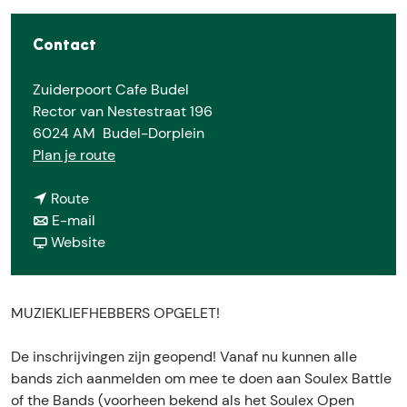
e
Contact
Zuiderpoort Cafe Budel
Rector van Nestestraat 196
6024 AM
Budel-Dorplein
n
Plan je route
a
n
a
Route
a
n
r
E-mail
a
a
v
M
Website
r
a
a
u
M
r
n
z
u
M
M
i
MUZIEKLIEFHEBBERS OPGELET!
z
u
u
e
i
z
z
k
De inschrijvingen zijn geopend! Vanaf nu kunnen alle
e
i
i
v
bands zich aanmelden om mee te doen aan Soulex Battle
k
e
e
e
of the Bands (voorheen bekend als het Soulex Open