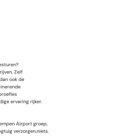
besturen?
ijven. Zelf
 dan ook de
cinerende
proefles
ige ervaring rijker.
empen Airport groep,
gtuig verzorgen.niets.