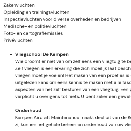
p
i
A
n
p
Zakenvluchten
o
r
i
A
o
Opleiding en trainingsvluchten
r
p
r
i
r
Inspectievluchten voor diverse overheden en bedrijven
t
o
p
r
t
Medische- en politievluchten
r
o
p
Foto- en cartografiemissies
t
r
o
Privévluchten
t
r
t
Vliegschool De Kempen
Wie droomt er niet van om zelf eens een vliegtuig te 
Zelf vliegen is een ervaring die zich moeilijk laat beschr
vliegen moet je voelen! Het maken van een proefles is
uitgelezen kans om eens kennis te maken met alle fas
aspecten van het zelf besturen van een vliegtuig. Een 
verplicht u overigens tot niets. U bent zeker een geweld
Onderhoud
Kempen Aircraft Maintenance maakt deel uit van de K
zij kunnen het gehele beheer en onderhoud van uw vlie