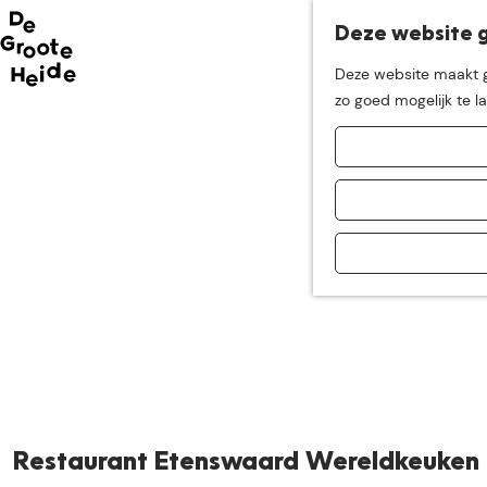
Deze website g
Neem me
vandaag
Deze website maakt ge
G
zo goed mogelijk te l
mee op
een leuke
a
n
a
ontdekkingstocht in d
a
r
d
e
h
o
m
e
p
a
Restaurant Etenswaard Wereldkeuken
g