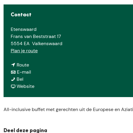
e
Contact
Etenswaard
Frans van Beststraat 17
5554 EA
Valkenswaard
n
Plan je route
a
n
a
Route
a
n
r
E-mail
R
a
a
R
Bel
e
r
a
v
e
Website
s
R
r
a
s
t
e
R
n
t
a
s
e
R
a
All-inclusive buffet met gerechten uit de Europese en Aziat
u
t
s
e
u
r
a
t
s
r
a
u
a
t
a
Deel deze pagina