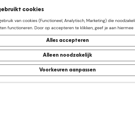
K
Z
ebruikt cookies
M
a
o
bruik van cookies (Functioneel, Analytisch, Marketing) die noodzakeli
e
a
e
aten functioneren. Door op accepteren te klikken, geef je aan hiermee
n
r
k
u
t
e
Alles accepteren
n
e buurt van
De Groote Hei
Alleen noodzakelijk
Voorkeuren aanpassen