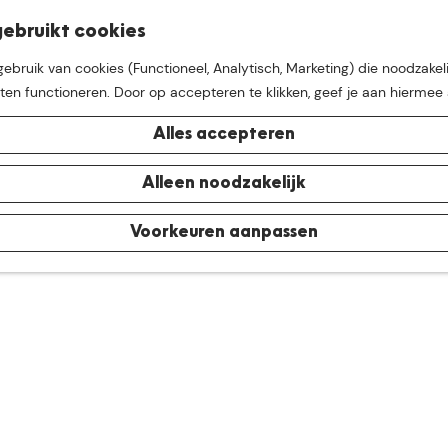
K
Z
ebruikt cookies
M
a
o
bruik van cookies (Functioneel, Analytisch, Marketing) die noodzakeli
e
a
e
aten functioneren. Door op accepteren te klikken, geef je aan hiermee
n
r
k
u
t
e
Alles accepteren
n
e buurt van
De Groote Hei
Alleen noodzakelijk
Voorkeuren aanpassen