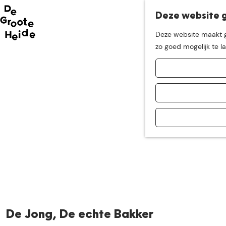
Deze website g
Neem me
vandaag
Deze website maakt ge
G
zo goed mogelijk te l
mee op
een leuke
a
n
a
ontdekkingstocht in d
a
r
d
e
h
o
m
e
p
a
De Jong, De echte Bakker
g