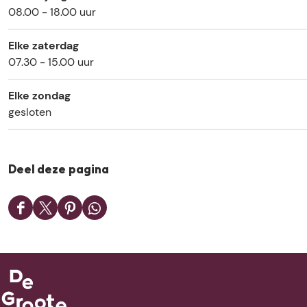
08.00 - 18.00 uur
Elke zaterdag
07.30 - 15.00 uur
Elke zondag
gesloten
Deel deze pagina
D
D
D
D
e
e
e
e
e
e
e
e
l
l
l
l
d
d
d
d
e
e
e
e