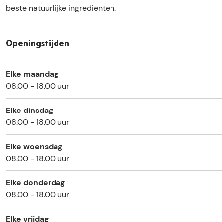
e
D
,
g
e
beste natuurlijke ingrediënten.
c
e
D
,
c
h
e
e
D
h
t
c
e
e
t
Openingstijden
e
h
c
e
e
B
t
h
c
B
Elke maandag
a
e
t
h
a
08.00 - 18.00 uur
k
B
e
t
k
k
a
B
e
k
Elke dinsdag
e
k
a
B
e
08.00 - 18.00 uur
r
k
k
a
r
e
k
k
Elke woensdag
r
e
k
08.00 - 18.00 uur
r
e
r
Elke donderdag
08.00 - 18.00 uur
Elke vrijdag