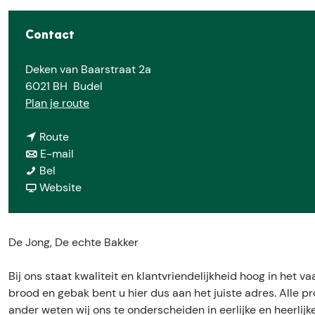
e
Contact
Deken van Baarstraat 2a
6021 BH
Budel
n
Plan je route
a
n
a
Route
a
n
r
E-mail
D
a
a
D
Bel
e
r
a
v
e
Website
J
D
r
a
J
o
e
D
n
o
n
J
e
D
n
De Jong, De echte Bakker
g
o
J
e
g
,
n
o
J
,
Bij ons staat kwaliteit en klantvriendelijkheid hoog in het
D
g
n
o
D
brood en gebak bent u hier dus aan het juiste adres. Alle 
e
,
g
n
e
ander weten wij ons te onderscheiden in eerlijke en heerlij