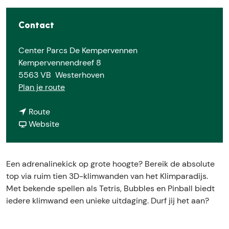
e
Contact
Center Parcs De Kempervennen
Kempervennendreef 8
5563 VB
Westerhoven
n
Plan je route
a
n
a
Route
a
v
r
Website
a
a
K
r
n
l
K
K
i
Een adrenalinekick op grote hoogte? Bereik de absolute
l
l
m
top via ruim tien 3D-klimwanden van het Klimparadijs.
i
i
p
Met bekende spellen als Tetris, Bubbles en Pinball biedt
m
m
a
iedere klimwand een unieke uitdaging. Durf jij het aan?
p
p
r
a
a
a