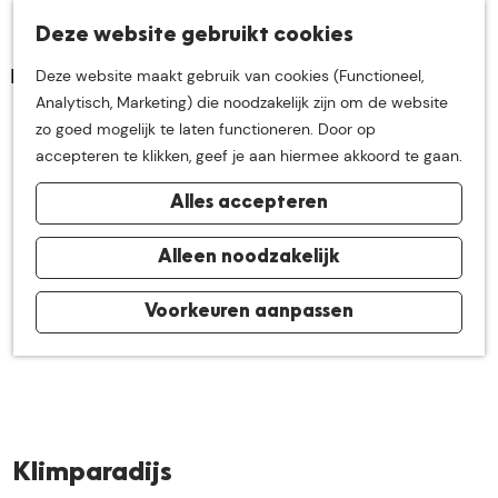
K
Z
Deze website gebruikt cookies
Neem me
vandaag
M
a
o
Deze website maakt gebruik van cookies (Functioneel,
e
a
e
G
Analytisch, Marketing) die noodzakelijk zijn om de website
n
r
k
mee op
een leuke
a
zo goed mogelijk te laten functioneren. Door op
u
t
e
n
accepteren te klikken, geef je aan hiermee akkoord te gaan.
n
a
ontdekkingstocht in
Alles accepteren
a
r
de buurt van
d
Alleen noodzakelijk
e
h
Voorkeuren aanpassen
De Groote Heide
o
m
e
p
a
Klimparadijs
g