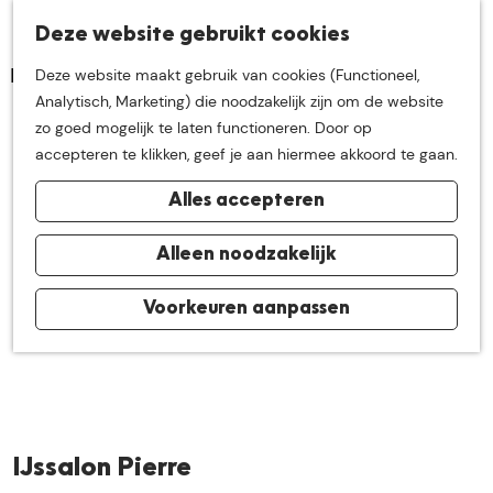
K
Z
Deze website gebruikt cookies
Neem me
vandaag
M
a
o
Deze website maakt gebruik van cookies (Functioneel,
e
a
e
G
Analytisch, Marketing) die noodzakelijk zijn om de website
n
r
k
mee op
een leuke
a
zo goed mogelijk te laten functioneren. Door op
u
t
e
n
accepteren te klikken, geef je aan hiermee akkoord te gaan.
n
a
ontdekkingstocht in
Alles accepteren
a
r
de buurt van
d
Alleen noodzakelijk
e
h
Voorkeuren aanpassen
De Groote Heide
o
m
e
p
a
IJssalon Pierre
g