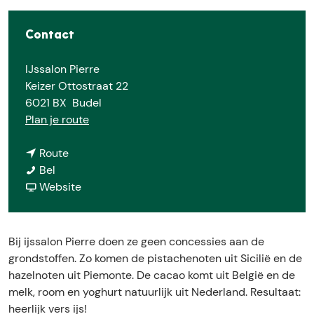
e
Contact
IJssalon Pierre
Keizer Ottostraat 22
6021 BX
Budel
n
Plan je route
a
n
a
Route
I
a
r
Bel
J
a
v
I
Website
s
r
a
J
s
I
n
s
a
J
I
s
Bij ijssalon Pierre doen ze geen concessies aan de
l
s
J
a
grondstoffen. Zo komen de pistachenoten uit Sicilië en de
o
s
s
l
hazelnoten uit Piemonte. De cacao komt uit België en de
n
a
s
o
melk, room en yoghurt natuurlijk uit Nederland. Resultaat:
P
l
a
n
heerlijk vers ijs!