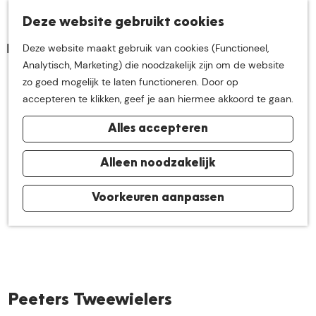
K
Z
Deze website gebruikt cookies
Neem me
vandaag
M
a
o
Deze website maakt gebruik van cookies (Functioneel,
e
a
e
G
Analytisch, Marketing) die noodzakelijk zijn om de website
n
r
k
mee op
een leuke
a
zo goed mogelijk te laten functioneren. Door op
u
t
e
n
accepteren te klikken, geef je aan hiermee akkoord te gaan.
n
a
ontdekkingstocht in
Alles accepteren
a
r
de buurt van
d
Alleen noodzakelijk
e
h
Voorkeuren aanpassen
De Groote Heide
o
m
e
p
a
Peeters Tweewielers
g