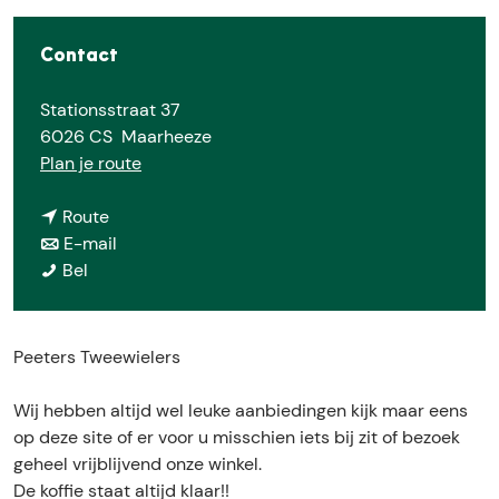
e
Contact
Stationsstraat 37
6026 CS
Maarheeze
n
Plan je route
a
n
a
Route
a
n
r
E-mail
P
a
a
P
Bel
e
r
a
e
e
P
r
e
t
e
P
t
Peeters Tweewielers
e
e
e
e
r
t
e
r
Wij hebben altijd wel leuke aanbiedingen kijk maar eens
s
e
t
s
op deze site of er voor u misschien iets bij zit of bezoek
T
r
e
T
geheel vrijblijvend onze winkel.
w
s
r
w
De koffie staat altijd klaar!!