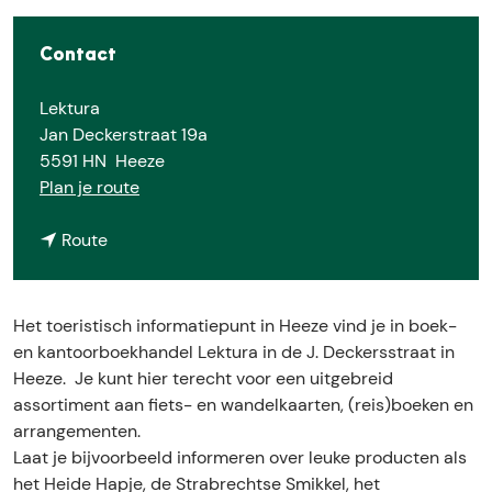
e
Contact
Lektura
Jan Deckerstraat 19a
5591 HN
Heeze
n
Plan je route
a
n
a
Route
a
r
a
T
r
o
Het toeristisch informatiepunt in Heeze vind je in boek-
T
e
en kantoorboekhandel Lektura in de J. Deckersstraat in
o
r
Heeze. Je kunt hier terecht voor een uitgebreid
e
i
assortiment aan fiets- en wandelkaarten, (reis)boeken en
r
s
arrangementen.
i
t
Laat je bijvoorbeeld informeren over leuke producten als
s
i
het Heide Hapje, de Strabrechtse Smikkel, het