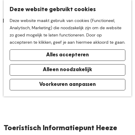
K
Z
Deze website gebruikt cookies
Neem me
vandaag
M
a
o
Deze website maakt gebruik van cookies (Functioneel,
e
a
e
G
Analytisch, Marketing) die noodzakelijk zijn om de website
n
r
k
mee op
een leuke
a
zo goed mogelijk te laten functioneren. Door op
u
t
e
n
accepteren te klikken, geef je aan hiermee akkoord te gaan.
n
a
ontdekkingstocht in
Alles accepteren
a
r
de buurt van
d
Alleen noodzakelijk
e
h
Voorkeuren aanpassen
De Groote Heide
o
m
e
p
a
Toeristisch Informatiepunt Heeze
g