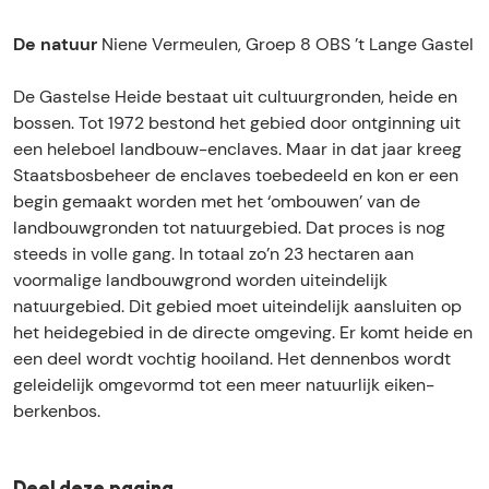
t
e
t
h
t
a
n
e
t
a
De natuur
Niene Vermeulen, Groep 8 OBS ’t Lange Gastel
f
t
n
e
f
e
a
t
n
e
De Gastelse Heide bestaat uit cultuurgronden, heide en
l
f
a
t
l
bossen. Tot 1972 bestond het gebied door ontginning uit
4
e
f
a
4
een heleboel landbouw-enclaves. Maar in dat jaar kreeg
l
e
f
Staatsbosbeheer de enclaves toebedeeld en kon er een
4
l
e
begin gemaakt worden met het ‘ombouwen’ van de
4
l
landbouwgronden tot natuurgebied. Dat proces is nog
4
steeds in volle gang. In totaal zo’n 23 hectaren aan
voormalige landbouwgrond worden uiteindelijk
natuurgebied. Dit gebied moet uiteindelijk aansluiten op
het heidegebied in de directe omgeving. Er komt heide en
een deel wordt vochtig hooiland. Het dennenbos wordt
geleidelijk omgevormd tot een meer natuurlijk eiken-
berkenbos.