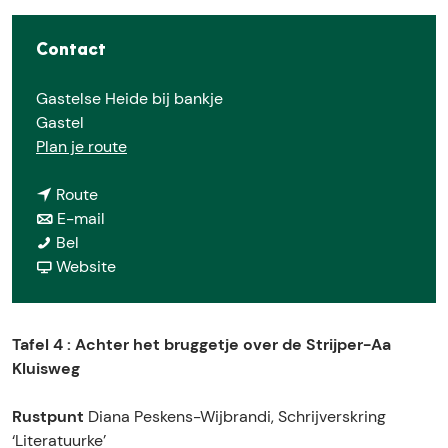
e
Contact
Gastelse Heide bij bankje
Gastel
n
Plan je route
a
n
a
Route
a
n
r
E-mail
G
a
a
G
Bel
e
r
a
v
e
Website
d
G
r
a
d
i
e
G
n
i
c
d
e
G
c
Tafel 4 : Achter het bruggetje over de Strijper-Aa
h
i
d
e
h
Kluisweg
t
c
i
d
t
e
h
c
i
e
Rustpunt
Diana Peskens-Wijbrandi, Schrijverskring
n
t
h
c
n
‘Literatuurke’