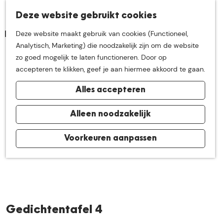
K
Z
Deze website gebruikt cookies
Neem me
vandaag
M
a
o
Deze website maakt gebruik van cookies (Functioneel,
e
a
e
G
Analytisch, Marketing) die noodzakelijk zijn om de website
n
r
k
mee op
een leuke
a
zo goed mogelijk te laten functioneren. Door op
u
t
e
n
accepteren te klikken, geef je aan hiermee akkoord te gaan.
n
a
ontdekkingstocht in
Alles accepteren
a
r
de buurt van
d
Alleen noodzakelijk
e
h
Voorkeuren aanpassen
De Groote Heide
o
m
e
p
a
Gedichtentafel 4
g