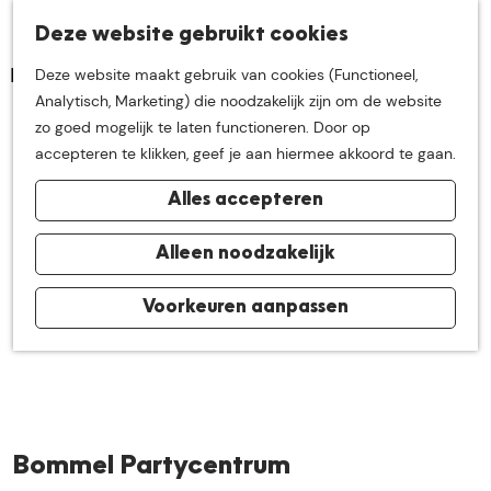
K
Z
Deze website gebruikt cookies
Neem me
vandaag
M
a
o
Deze website maakt gebruik van cookies (Functioneel,
e
a
e
G
Analytisch, Marketing) die noodzakelijk zijn om de website
n
r
k
mee op
een leuke
a
zo goed mogelijk te laten functioneren. Door op
u
t
e
n
accepteren te klikken, geef je aan hiermee akkoord te gaan.
n
a
ontdekkingstocht in
Alles accepteren
a
r
de buurt van
d
Alleen noodzakelijk
e
h
Voorkeuren aanpassen
De Groote Heide
o
m
e
p
a
Bommel Partycentrum
g