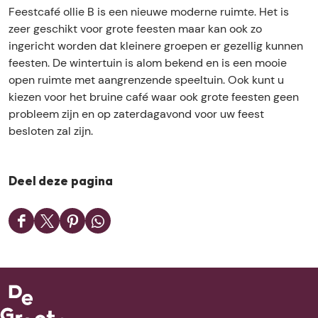
t
a
P
l
t
Feestcafé ollie B is een nieuwe moderne ruimte. Het is
y
r
a
P
y
zeer geschikt voor grote feesten maar kan ook zo
c
t
r
a
c
ingericht worden dat kleinere groepen er gezellig kunnen
e
y
t
r
e
feesten. De wintertuin is alom bekend en is een mooie
n
c
y
t
n
open ruimte met aangrenzende speeltuin. Ook kunt u
t
e
c
y
t
kiezen voor het bruine café waar ook grote feesten geen
r
n
e
c
r
probleem zijn en op zaterdagavond voor uw feest
u
t
n
e
u
besloten zal zijn.
m
r
t
n
m
u
r
t
m
u
r
Deel deze pagina
m
u
m
D
D
D
D
e
e
e
e
e
e
e
e
l
l
l
l
d
d
d
d
e
e
e
e