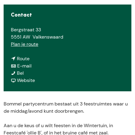
e
Contact
Bergstraat 33
5551 AW
Valkenswaard
n
Plan je route
a
n
a
Route
a
n
r
E-mail
B
a
a
B
Bel
o
r
a
v
o
Website
m
B
r
a
m
m
o
B
n
m
e
m
o
B
e
Bommel partycentrum bestaat uit 3 feestruimtes waar u
l
m
m
o
l
de middag/avond kunt doorbrengen.
P
e
m
m
P
a
l
e
m
a
Aan u de keus of u wilt feesten in de Wintertuin, in
r
P
l
e
r
Feestcafé 'ollie B', of in het bruine café met zaal.