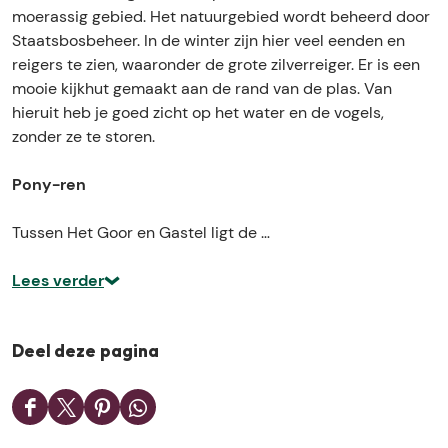
d
n
moerassig gebied. Het natuurgebied wordt beheerd door
o
k
Staatsbosbeheer. In de winter zijn hier veel eenden en
n
s
reigers te zien, waaronder de grote zilverreiger. Er is een
k
G
mooie kijkhut gemaakt aan de rand van de plas. Van
s
o
hieruit heb je goed zicht op het water en de vogels,
G
o
zonder ze te storen.
o
r
o
e
Pony-ren
r
n
e
G
Tussen Het Goor en Gastel ligt de …
n
a
G
s
Lees verder
a
t
s
e
t
l
Deel deze pagina
e
s
l
e
D
D
D
D
s
H
e
e
e
e
e
e