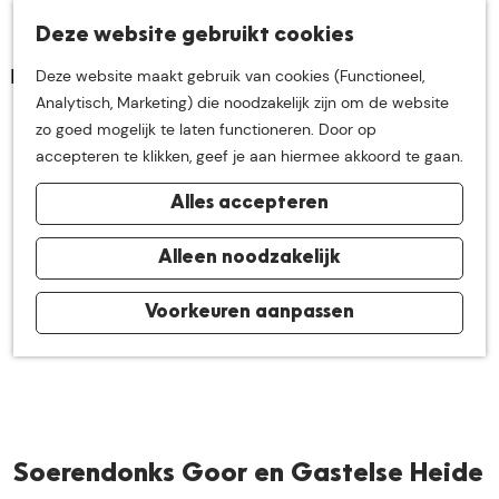
K
Z
Deze website gebruikt cookies
Neem me
vandaag
M
a
o
Deze website maakt gebruik van cookies (Functioneel,
e
a
e
G
Analytisch, Marketing) die noodzakelijk zijn om de website
n
r
k
mee op
een leuke
a
zo goed mogelijk te laten functioneren. Door op
u
t
e
n
accepteren te klikken, geef je aan hiermee akkoord te gaan.
n
a
ontdekkingstocht in
Alles accepteren
a
r
de buurt van
d
Alleen noodzakelijk
e
h
Voorkeuren aanpassen
De Groote Heide
o
m
e
p
a
Soerendonks Goor en Gastelse Heide
g