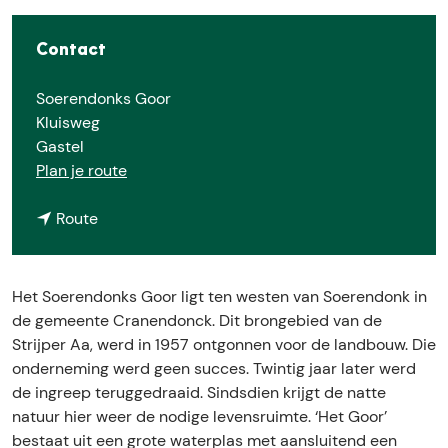
e
Contact
Soerendonks Goor
Kluisweg
Gastel
n
Plan je route
a
n
a
Route
a
r
a
S
r
o
Het Soerendonks Goor ligt ten westen van Soerendonk in
S
e
de gemeente Cranendonck. Dit brongebied van de
o
r
Strijper Aa, werd in 1957 ontgonnen voor de landbouw. Die
e
e
onderneming werd geen succes. Twintig jaar later werd
r
n
de ingreep teruggedraaid. Sindsdien krijgt de natte
e
d
natuur hier weer de nodige levensruimte. ‘Het Goor’
n
o
bestaat uit een grote waterplas met aansluitend een