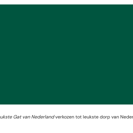
eukste Gat van Nederland
verkozen tot leukste dorp van Neder