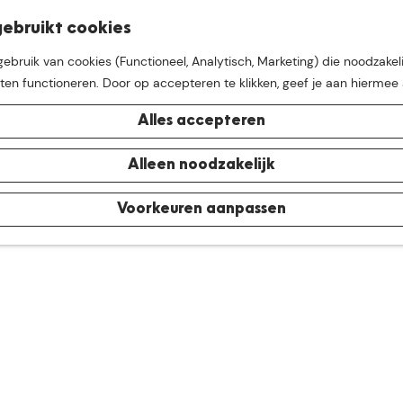
K
Z
ebruikt cookies
M
a
o
bruik van cookies (Functioneel, Analytisch, Marketing) die noodzakeli
e
a
e
aten functioneren. Door op accepteren te klikken, geef je aan hiermee
n
r
k
u
t
e
Alles accepteren
n
e buurt van
De Groote Hei
Alleen noodzakelijk
Voorkeuren aanpassen