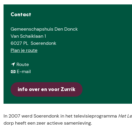
e
Contact
Gemeenschapshuis Den Donck
Van Schaiklaan 1
6027 PL
Soerendonk
n
Plan je route
a
n
a
Route
a
n
r
E-mail
a
a
S
r
a
o
info over en voor Zurrik
S
r
e
o
S
r
e
o
e
r
e
n
In 2007 werd Soerendonk in het televisieprogramma
Het L
e
r
d
dorp heeft een zeer actieve samenleving.
n
e
o