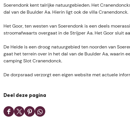
d
n
n
Soerendonk kent talrijke natuurgebieden. Het Cranendonckse
o
d
k
dal van de Buulder Aa. Hierin ligt ook de villa Cranendonck.
n
o
k
n
Het Goor, ten westen van Soerendonk is een deels moerass
k
stroomafwaarts overgaat in de Strijper Aa. Het Goor sluit a
De Heide is een droog natuurgebied ten noorden van Soere
gaat het terrein over in het dal van de Buulder Aa, waarin e
camping Slot Cranendonck.
De dorpsraad verzorgt een eigen website met actuele infor
Deel deze pagina
D
D
D
D
e
e
e
e
e
e
e
e