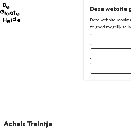
Deze website g
Neem me
vandaag
Deze website maakt ge
G
zo goed mogelijk te l
mee op
een leuke
a
n
a
ontdekkingstocht in d
a
r
d
e
h
o
m
e
p
a
Achels Treintje
g