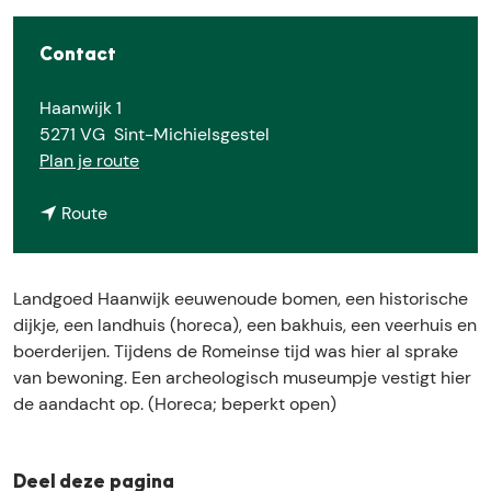
e
Contact
Haanwijk 1
5271 VG
Sint-Michielsgestel
n
Plan je route
a
n
a
Route
a
r
a
L
r
a
Landgoed Haanwijk eeuwenoude bomen, een historische
L
n
dijkje, een landhuis (horeca), een bakhuis, een veerhuis en
a
d
boerderijen. Tijdens de Romeinse tijd was hier al sprake
n
g
van bewoning. Een archeologisch museumpje vestigt hier
d
o
de aandacht op. (Horeca; beperkt open)
g
e
o
d
e
H
Deel deze pagina