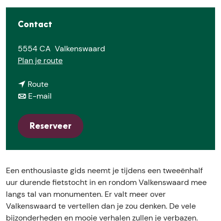
e
Contact
5554 CA
Valkenswaard
n
Plan je route
a
n
a
Route
a
n
r
E-mail
a
a
F
r
a
i
Reserveer
F
r
e
i
F
t
e
i
s
t
e
t
Een enthousiaste gids neemt je tijdens een tweeënhalf
s
t
o
uur durende fietstocht in en rondom Valkenswaard mee
t
s
c
langs tal van monumenten. Er valt meer over
o
t
h
Valkenswaard te vertellen dan je zou denken. De vele
c
o
t
bijzonderheden en mooie verhalen zullen je verbazen.