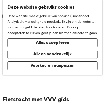
K
Z
Deze website gebruikt cookies
Neem me
vandaag
M
a
o
Deze website maakt gebruik van cookies (Functioneel,
e
a
e
G
Analytisch, Marketing) die noodzakelijk zijn om de website
n
r
k
mee op
een leuke
a
zo goed mogelijk te laten functioneren. Door op
u
t
e
n
accepteren te klikken, geef je aan hiermee akkoord te gaan.
n
a
ontdekkingstocht in
Alles accepteren
a
r
de buurt van
d
Alleen noodzakelijk
e
h
Voorkeuren aanpassen
De Groote Heide
o
m
e
p
a
Fietstocht met VVV gids
g