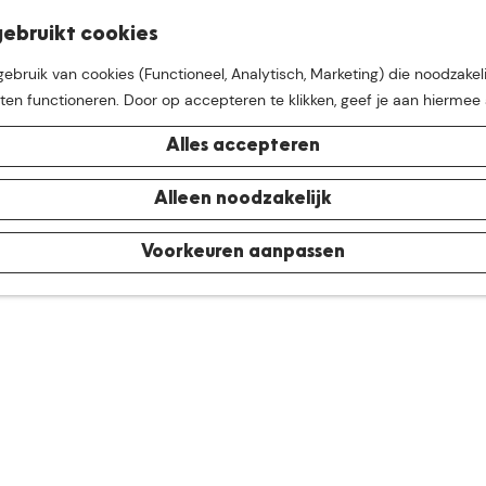
K
Z
ebruikt cookies
M
a
o
bruik van cookies (Functioneel, Analytisch, Marketing) die noodzakeli
e
a
e
aten functioneren. Door op accepteren te klikken, geef je aan hiermee
n
r
k
u
t
e
Alles accepteren
n
e buurt van
De Groote Hei
Alleen noodzakelijk
Voorkeuren aanpassen