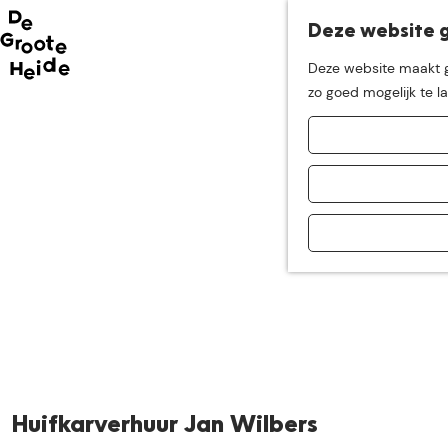
Deze website g
Neem me
vandaag
Deze website maakt ge
G
zo goed mogelijk te l
mee op
een leuke
a
n
a
ontdekkingstocht in d
a
r
d
e
h
o
m
e
p
a
Huifkarverhuur Jan Wilbers
g