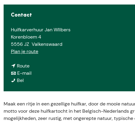
e
Contact
Huifkarverhuur Jan WIlbers
Korenbloem 4
5556 JZ
Valkenswaard
n
Plan je route
a
n
a
Route
a
n
r
E-mail
H
a
a
H
Bel
u
r
a
u
i
H
r
i
f
u
H
f
Maak een ritje in een gezellige huifkar, door de mooie natuu
k
i
u
k
motto voor deze huifkartocht in het Belgisch-Nederlands gr
a
f
i
a
mogelijkheden, zeer rustig, met ongerepte natuur, typische 
r
k
f
r
v
a
k
v