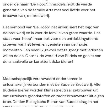
l
l
e
onder de naam ‘De Hoop’. Inmiddels leidt de vierde
s
s
B
generatie van de familie Arts met veel liefde voor het
e
e
r
brouwersvak, de brouwerij.
B
B
o
r
r
u
Het symbool van ‘De Hoop’, het anker, siert het logo van
o
o
w
de brouwerij en is voor de familie van grote waarde. Het
u
u
e
staat voor ‘hoop’, maar ook voor een ontdekkingstocht:
w
w
r
proeven van het leven en genieten van de mooie
e
e
i
momenten. Een heerlijk gevoel dat ze graag met iedereen
r
r
j
willen delen. Ontdek de wereld van Budels en geniet van
i
i
de smaakvolle en karakteristieke bieren!
j
j
Maatschappelijk verantwoord ondernemen is
onlosmakelijk verbonden met de Budelse Brouwerij. Alle
Budelse Bieren worden klimaatneutraal gebrouwen uit
natuurzuivere grondstoffen en zacht brouwwater uit eigen
bron. De tien Biologische Bieren van Budels dragen het