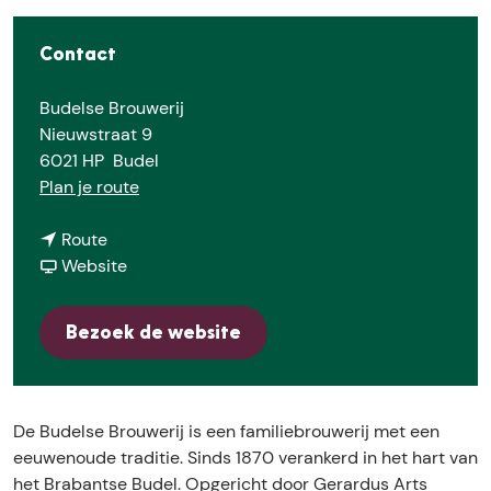
e
Contact
Budelse Brouwerij
Nieuwstraat 9
6021 HP
Budel
n
Plan je route
a
n
a
Route
a
v
r
Website
a
a
D
r
n
e
Bezoek de website
D
D
B
e
e
u
B
B
d
u
u
e
De Budelse Brouwerij is een familiebrouwerij met een
d
d
l
eeuwenoude traditie. Sinds 1870 verankerd in het hart van
e
e
s
het Brabantse Budel. Opgericht door Gerardus Arts