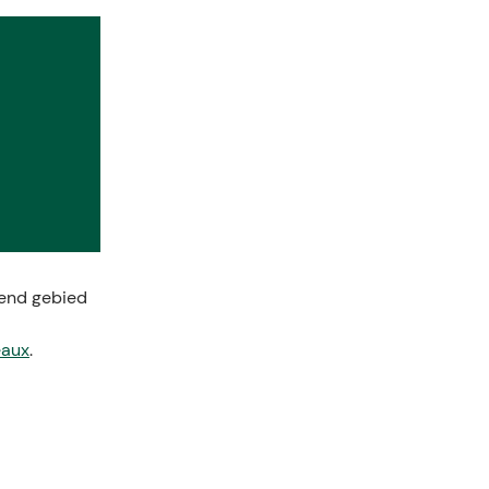
lend gebied
eaux
.