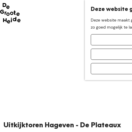
Deze website g
Neem me
vandaag
Deze website maakt ge
G
zo goed mogelijk te l
mee op
een leuke
a
n
a
ontdekkingstocht in d
a
r
d
e
h
o
m
e
p
a
Uitkijktoren Hageven - De Plateaux
g