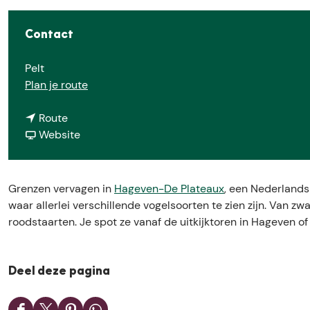
e
Contact
Pelt
n
Plan je route
a
n
a
Route
a
v
r
Website
a
a
U
r
n
i
U
U
t
Grenzen vervagen in
Hageven-De Plateaux
, een Nederlands
i
i
k
waar allerlei verschillende vogelsoorten te zien zijn. Van
t
t
i
roodstaarten. Je spot ze vanaf de uitkijktoren in Hageven o
k
k
j
i
i
k
j
j
t
Deel deze pagina
k
k
o
t
t
r