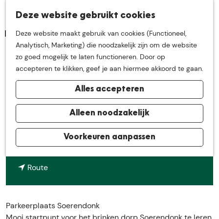
K
Z
Deze website gebruikt cookies
Neem me
vandaag
M
a
o
Deze website maakt gebruik van cookies (Functioneel,
e
a
e
G
Analytisch, Marketing) die noodzakelijk zijn om de website
n
r
k
mee op
een leuke
a
zo goed mogelijk te laten functioneren. Door op
u
t
e
Parkeerplaats Soerendonk
n
accepteren te klikken, geef je aan hiermee akkoord te gaan.
n
a
ontdekkingstocht in
Alles accepteren
a
Contact
r
de buurt van
d
Alleen noodzakelijk
Jan Maasplein
e
6027 PS
Soerendonk
h
Voorkeuren aanpassen
De Groote Heide
n
Plan je route
o
a
m
n
a
Route
e
a
r
p
a
P
a
r
a
Parkeerplaats Soerendonk
g
P
r
Mooi startpunt voor het brinken dorp Soerendonk te leren