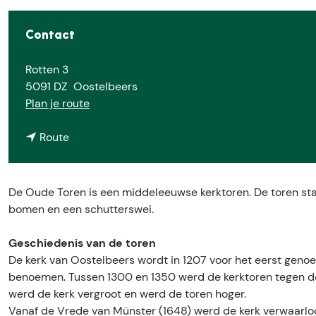
e
Contact
Rotten 3
5091 DZ
Oostelbeers
n
Plan je route
a
n
a
Route
a
r
a
D
r
e
De Oude Toren is een middeleeuwse kerktoren. De toren st
D
O
bomen en een schutterswei.
e
u
O
d
Geschiedenis van de toren
u
e
De kerk van Oostelbeers wordt in 1207 voor het eerst geno
d
T
benoemen. Tussen 1300 en 1350 werd de kerktoren tegen de
e
o
werd de kerk vergroot en werd de toren hoger.
T
r
Vanaf de Vrede van Münster (1648) werd de kerk verwaarlo