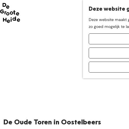
Deze website g
Neem me
vandaag
Deze website maakt ge
G
zo goed mogelijk te l
mee op
een leuke
a
n
a
ontdekkingstocht in d
a
r
d
e
h
o
m
e
p
a
De Oude Toren in Oostelbeers
g