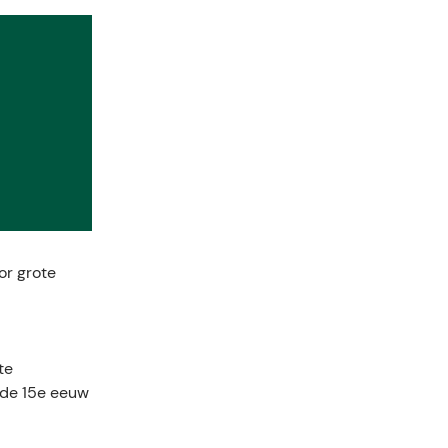
or grote
te
 de 15e eeuw