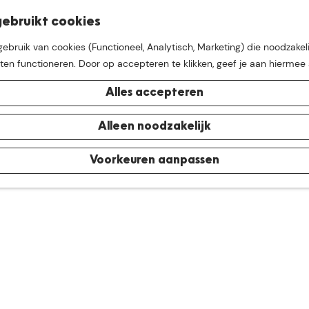
K
Z
ebruikt cookies
M
a
o
bruik van cookies (Functioneel, Analytisch, Marketing) die noodzakeli
e
a
e
aten functioneren. Door op accepteren te klikken, geef je aan hiermee
n
r
k
u
t
e
Alles accepteren
n
e buurt van
De Groote Hei
Alleen noodzakelijk
Voorkeuren aanpassen