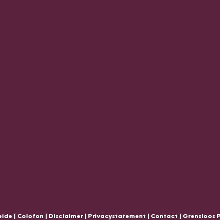
ide |
Colofon
|
Disclaimer
|
Privacystatement
|
Contact
|
Grensloos 