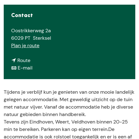
e
Contact
Oostrikkerweg 2a
6029 PT
Sterksel
n
Plan je route
a
n
a
Route
a
n
r
E-mail
a
a
N
r
a
a
N
r
t
Tijdens je verblijf kun je genieten van onze mooie landelijk
a
N
u
gelegen accommodatie. Met geweldig uitzicht op de tuin
t
a
u
met natuur vijver. Vanaf de accommodatie heb je diverse
u
t
r
natuur gebieden binnen handbereik.
u
u
l
Tevens zijn Eindhoven, Weert, Veldhoven binnen 20-25
r
u
i
min te bereiken. Parkeren kan op eigen terrein.De
l
r
j
accommodatie is ook rolstoel toegankelijk en er is een af