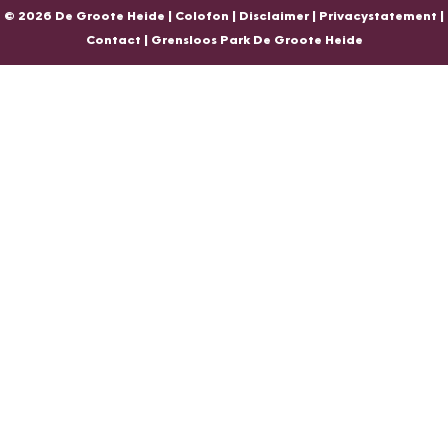
e
H
e
i
© 2026 De Groote Heide |
Colofon
|
Disclaimer
|
Privacystatement
|
i
e
i
d
Contact
|
Grensloos Park De Groote Heide
d
i
d
e
e
d
e
e