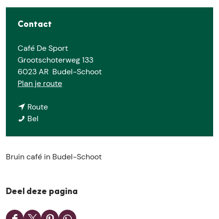
e
Contact
Café De Sport
Grootschoterweg 133
6023 AR
Budel-Schoot
n
Plan je route
a
n
a
Route
C
a
r
Bel
a
a
C
f
r
a
é
C
f
Bruin café in Budel-Schoot
D
a
é
e
f
D
S
é
e
Deel deze pagina
p
D
S
o
e
p