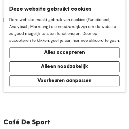
K
Z
Deze website gebruikt cookies
Neem me
vandaag
M
a
o
Deze website maakt gebruik van cookies (Functioneel,
e
a
e
G
Analytisch, Marketing) die noodzakelijk zijn om de website
n
r
k
mee op
een leuke
a
zo goed mogelijk te laten functioneren. Door op
u
t
e
n
accepteren te klikken, geef je aan hiermee akkoord te gaan.
n
a
ontdekkingstocht in
Alles accepteren
a
r
de buurt van
d
Alleen noodzakelijk
e
h
Voorkeuren aanpassen
De Groote Heide
o
m
e
p
a
Café De Sport
g