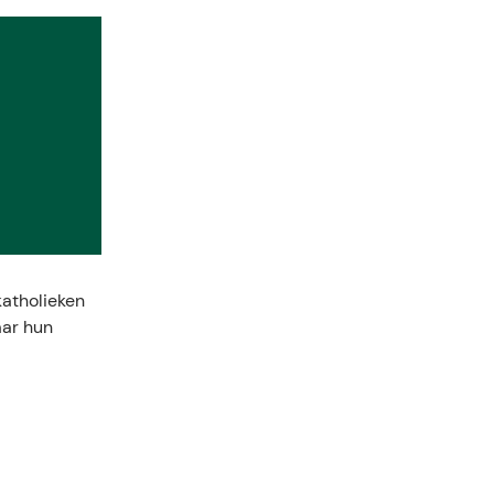
katholieken
aar hun