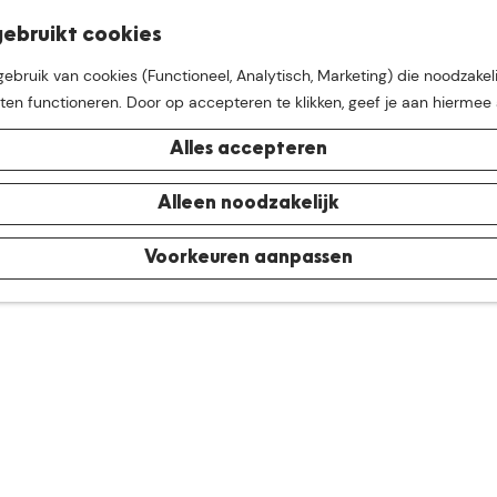
K
Z
ebruikt cookies
M
a
o
bruik van cookies (Functioneel, Analytisch, Marketing) die noodzakeli
e
a
e
aten functioneren. Door op accepteren te klikken, geef je aan hiermee
n
r
k
u
t
e
Alles accepteren
n
e buurt van
De Groote Hei
Alleen noodzakelijk
Voorkeuren aanpassen