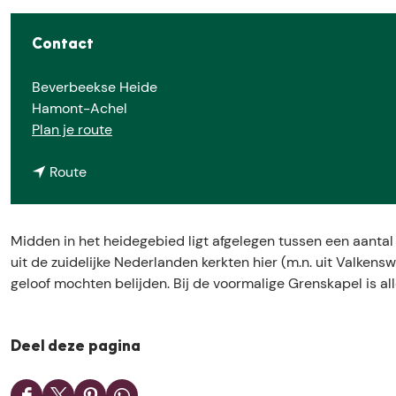
e
Contact
Beverbeekse Heide
Hamont-Achel
n
Plan je route
a
n
a
Route
a
r
a
V
r
o
Midden in het heidegebied ligt afgelegen tussen een aantal
V
o
uit de zuidelijke Nederlanden kerkten hier (m.n. uit Valkens
o
r
geloof mochten belijden. Bij de voormalige Grenskapel is al
o
m
r
a
m
l
Deel deze pagina
a
i
l
g