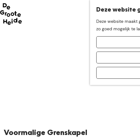
Deze website g
Neem me
vandaag
Deze website maakt ge
G
zo goed mogelijk te l
mee op
een leuke
a
n
a
ontdekkingstocht in d
a
r
d
e
h
o
m
e
p
a
Voormalige Grenskapel
g