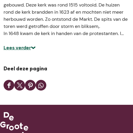
-
e
gebouwd. Deze kerk was rond 1515 voltooid. De huizen
P
t
rond de kerk brandden in 1623 af en mochten niet meer
e
r
herbouwd worden. Zo ontstond de Markt. De spits van de
t
u
toren werd getroffen door storm en bliksem,.
r
s
In 1648 kwam de kerk in handen van de protestanten. I…
u
b
s
a
Lees verder
b
s
a
i
s
l
Deel deze pagina
i
i
l
e
D
D
D
D
i
k
e
e
e
e
e
O
e
e
e
e
k
i
l
l
l
l
O
r
d
d
d
d
i
s
e
e
e
e
r
c
z
z
z
z
s
h