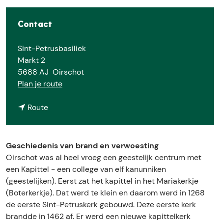
e
Contact
Sint-Petrusbasiliek
Markt 2
5688 AJ
Oirschot
n
Plan je route
a
n
a
Route
a
r
a
D
r
e
Geschiedenis van brand en verwoesting
D
S
Oirschot was al heel vroeg een geestelijk centrum met
e
i
een Kapittel - een college van elf kanunniken
S
n
(geestelijken). Eerst zat het kapittel in het Mariakerkje
i
t
(Boterkerkje). Dat werd te klein en daarom werd in 1268
n
-
de eerste Sint-Petruskerk gebouwd. Deze eerste kerk
t
P
brandde in 1462 af. Er werd een nieuwe kapittelkerk