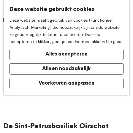
K
Z
Deze website gebruikt cookies
Neem me
vandaag
M
a
o
Deze website maakt gebruik van cookies (Functioneel,
e
a
e
G
Analytisch, Marketing) die noodzakelijk zijn om de website
n
r
k
mee op
een leuke
a
zo goed mogelijk te laten functioneren. Door op
u
t
e
n
accepteren te klikken, geef je aan hiermee akkoord te gaan.
n
a
ontdekkingstocht in
Alles accepteren
a
r
de buurt van
d
Alleen noodzakelijk
e
h
Voorkeuren aanpassen
De Groote Heide
o
m
e
p
a
De Sint-Petrusbasiliek Oirschot
g