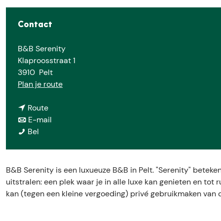
e
Contact
B&B Serenity
Klaproosstraat 1
3910
Pelt
n
Plan je route
a
n
a
Route
a
n
r
E-mail
B
a
a
B
Bel
&
r
a
&
B
B
r
B
S
&
B
S
B&B Serenity is een luxueuze B&B in Pelt. "Serenity" beteke
e
B
&
e
uitstralen: een plek waar je in alle luxe kan genieten en tot
r
S
B
r
kan (tegen een kleine vergoeding) privé gebruikmaken van
e
e
S
e
n
r
e
n