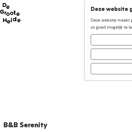
Deze website g
Neem me
vandaag
Deze website maakt ge
G
zo goed mogelijk te l
mee op
een leuke
a
n
a
ontdekkingstocht in d
a
r
d
e
h
o
m
e
p
a
B&B Serenity
g