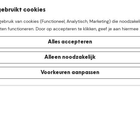
K
Z
ebruikt cookies
M
a
o
bruik van cookies (Functioneel, Analytisch, Marketing) die noodzakeli
e
a
e
aten functioneren. Door op accepteren te klikken, geef je aan hiermee
n
r
k
u
t
e
Alles accepteren
n
e buurt van
De Groote Hei
Alleen noodzakelijk
Voorkeuren aanpassen