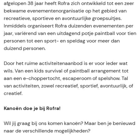
r
p
S
a
r
afgelopen 38 jaar heeft Rofra zich ontwikkeld tot een zeer
o
a
d
b
t
o
p
S
t
bekwame evenementenorganisatie op het gebied van
o
S
i
e
i
r
o
p
i
recreatieve, sportieve en avontuurlijke groepsuitjes.
k
p
n
R
e
t
r
o
e
Inmiddels organiseert Rofra duizenden evenementen per
R
o
R
o
v
i
t
r
v
jaar, variërend van een uitdagend potje paintball voor tien
o
r
o
f
e
e
i
t
e
personen tot een sport- en speldag voor meer dan
f
t
f
r
A
v
e
i
A
duizend personen.
r
i
r
a
r
e
v
e
r
a
e
a
S
r
A
e
v
r
Door het ruime activiteitenaanbod is er voor ieder wat
S
v
S
p
a
r
A
e
a
wils. Van een kids survival of paintball arrangement tot
p
e
p
o
n
r
r
A
n
aan een e-choppertocht, escaperoom of spelshow. Tal
o
A
o
r
g
a
r
r
g
van activiteiten, zowel recreatief, sportief, avontuurlijk, of
r
r
r
t
e
n
a
r
e
creatief.
t
r
t
i
m
g
n
a
m
i
a
i
e
e
e
g
n
e
Kanoën doe je bij Rofra!
e
n
e
v
n
m
e
g
n
v
g
v
e
t
e
m
e
t
Wil jij graag bij ons komen kanoën? Maar ben je benieuwd
e
e
e
A
e
n
e
m
e
naar de verschillende mogelijkheden?
A
m
A
r
n
t
n
e
n
r
e
r
r