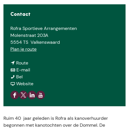
e
Contact
Rofra Sportieve Arrangementen
Molenstraat 203A
5554 TS
Valkenswaard
n
Plan je route
a
n
a
Route
a
n
r
E-mail
R
a
a
R
Bel
o
r
a
v
o
Website
f
R
r
a
f
r
o
R
n
r
F
X
L
Y
a
f
o
R
a
a
R
i
o
S
r
f
o
S
c
o
n
u
p
a
r
f
p
Ruim 40 jaar geleden is Rofra als kanoverhuurder
e
f
k
t
o
S
a
r
o
begonnen met kanotochten over de Dommel. De
b
r
e
u