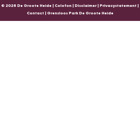
e
H
e
i
© 2026 De Groote Heide |
Colofon
|
Disclaimer
|
Privacystatement
|
i
e
i
d
Contact
|
Grensloos Park De Groote Heide
d
i
d
e
e
d
e
e