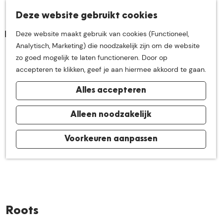
K
Z
Deze website gebruikt cookies
Neem me
vandaag
M
a
o
Deze website maakt gebruik van cookies (Functioneel,
e
a
e
G
Analytisch, Marketing) die noodzakelijk zijn om de website
n
r
k
mee op
een leuke
a
zo goed mogelijk te laten functioneren. Door op
u
t
e
n
accepteren te klikken, geef je aan hiermee akkoord te gaan.
n
a
ontdekkingstocht in
Alles accepteren
a
r
de buurt van
d
Alleen noodzakelijk
e
h
Voorkeuren aanpassen
De Groote Heide
o
m
e
p
a
Roots
g