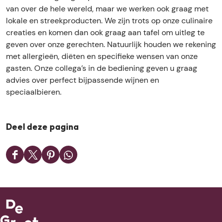
s
van over de hele wereld, maar we werken ook graag met
lokale en streekproducten. We zijn trots op onze culinaire
creaties en komen dan ook graag aan tafel om uitleg te
geven over onze gerechten. Natuurlijk houden we rekening
met allergieën, diëten en specifieke wensen van onze
gasten. Onze collega’s in de bediening geven u graag
advies over perfect bijpassende wijnen en
speciaalbieren.
Deel deze pagina
D
D
D
D
e
e
e
e
e
e
e
e
l
l
l
l
d
d
d
d
e
e
e
e