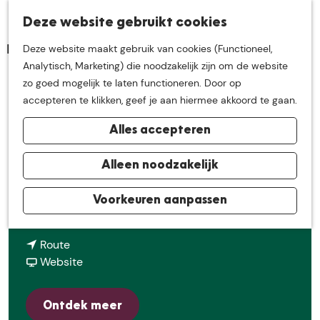
K
Z
Deze website gebruikt cookies
Neem me
vandaag
M
a
o
Deze website maakt gebruik van cookies (Functioneel,
e
a
e
G
Analytisch, Marketing) die noodzakelijk zijn om de website
n
r
k
mee op
een leuke
a
zo goed mogelijk te laten functioneren. Door op
u
t
e
Hugterheide
n
accepteren te klikken, geef je aan hiermee akkoord te gaan.
n
a
ontdekkingstocht in
Alles accepteren
a
Contact
r
de buurt van
d
Alleen noodzakelijk
Den Engelsman 18
e
6021RB
Maarheeze
h
Voorkeuren aanpassen
De Groote Heide
n
Plan je route
o
a
m
n
a
Route
e
a
v
r
Website
p
a
a
H
a
r
n
u
g
Ontdek meer
H
H
g