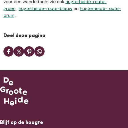
voor een wandeltocht zie ook
hugterheide-route-
groen
,
hugterheide-route-blauw
en
hugterheide-route-
bruin
.
Deel deze pagina
D
D
D
D
e
e
e
e
e
e
e
e
l
l
l
l
d
d
d
d
e
e
e
e
z
z
z
z
e
e
e
e
p
p
p
p
a
a
a
a
g
g
g
g
Blijf op de hoogte