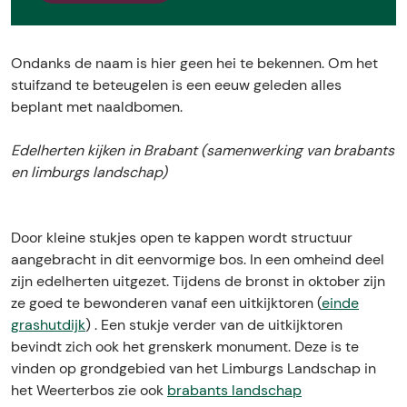
e
u
u
t
g
g
e
t
t
r
Ondanks de naam is hier geen hei te bekennen. Om het
e
e
h
stuifzand te beteugelen is een eeuw geleden alles
r
r
e
beplant met naaldbomen.
h
h
i
e
e
d
Edelherten kijken in Brabant (samenwerking van brabants
i
i
e
en limburgs landschap)
d
d
e
e
Door kleine stukjes open te kappen wordt structuur
aangebracht in dit eenvormige bos. In een omheind deel
zijn edelherten uitgezet. Tijdens de bronst in oktober zijn
ze goed te bewonderen vanaf een uitkijktoren (
einde
grashutdijk
) . Een stukje verder van de uitkijktoren
bevindt zich ook het grenskerk monument. Deze is te
vinden op grondgebied van het Limburgs Landschap in
het Weerterbos zie ook
brabants landschap