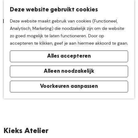
K
Z
Deze website gebruikt cookies
Neem me
vandaag
M
a
o
Deze website maakt gebruik van cookies (Functioneel,
e
a
e
G
Analytisch, Marketing) die noodzakelijk zijn om de website
n
r
k
mee op
een leuke
a
zo goed mogelijk te laten functioneren. Door op
u
t
e
n
accepteren te klikken, geef je aan hiermee akkoord te gaan.
n
a
ontdekkingstocht in
Alles accepteren
a
r
de buurt van
d
Alleen noodzakelijk
e
h
Voorkeuren aanpassen
De Groote Heide
o
m
e
p
a
Kieks Atelier
g