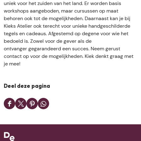
l
t
A
s
l
uniek voor het zuiden van het land. Er worden basis
o
i
e
t
A
i
workshops aangeboden, maar cursussen op maat
o
e
l
e
t
e
behoren ook tot de mogelijkheden. Daarnaast kan je bij
k
r
i
l
e
r
Kieks Atelier ook terecht voor unieke handgeschilderde
K
e
i
l
tegels en cadeaus. Afgestemd op degene voor wie het
i
r
e
i
bedoeld is. Zowel voor de gever als de
e
r
e
ontvanger gegarandeerd een succes. Neem gerust
k
r
contact op voor de mogelijkheden. Kiek denkt graag met
s
je mee!
A
t
e
l
Deel deze pagina
i
e
D
D
D
D
r
e
e
e
e
e
e
e
e
l
l
l
l
d
d
d
d