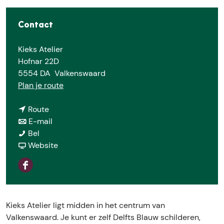
e
Contact
Kieks Atelier
Hofnar 22D
5554 DA
Valkenswaard
n
Plan je route
a
n
a
Route
a
n
r
E-mail
K
a
a
K
Bel
i
r
a
v
i
Website
e
K
r
a
e
k
i
K
n
k
F
s
e
i
K
s
a
A
k
e
i
A
c
t
s
k
e
t
Kieks Atelier ligt midden in het centrum van
e
e
A
s
k
e
Valkenswaard. Je kunt er zelf Delfts Blauw schilderen,
b