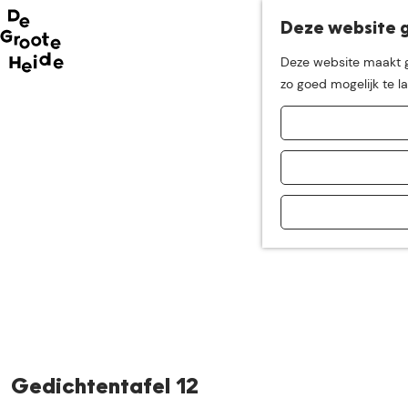
Deze website g
Neem me
vandaag
Deze website maakt ge
G
zo goed mogelijk te l
mee op
een leuke
a
n
a
ontdekkingstocht in d
a
r
d
e
h
o
m
e
p
a
Gedichtentafel 12
g