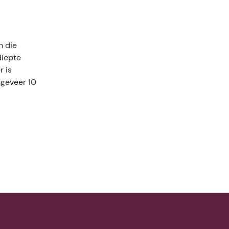
n die
diepte
is
ngeveer 10