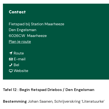
e
Contact
Fietspad bij Station Maarheeze
Den Engelsman
6026CW
Maarheeze
n
Plan je route
a
n
a
Route
a
n
r
E-mail
G
a
a
G
Bel
e
r
a
v
e
Website
d
G
r
a
d
i
e
G
n
i
c
d
e
G
c
Tafel 12 : Begin fietspad Driebos / Den Engelsman
h
i
d
e
h
t
c
i
d
t
Bestemming
Johan Saanen, Schrijverskring ‘Literatuurke’
e
h
c
i
e