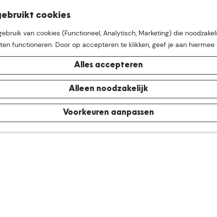
K
Z
ebruikt cookies
M
a
o
bruik van cookies (Functioneel, Analytisch, Marketing) die noodzakeli
e
a
e
aten functioneren. Door op accepteren te klikken, geef je aan hiermee
n
r
k
u
t
e
Alles accepteren
n
e buurt van
De Groote Hei
Alleen noodzakelijk
Voorkeuren aanpassen