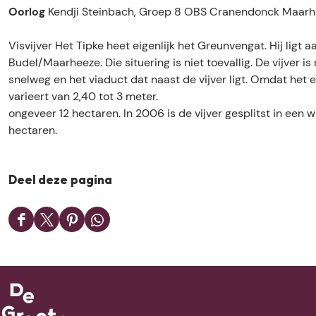
n
t
h
c
n
Oorlog
Kendji Steinbach, Groep 8 OBS Cranendonck Maar
t
e
t
h
t
a
n
e
t
a
Visvijver Het Tipke heet eigenlijk het Greunvengat. Hij lig
f
t
n
e
f
Budel/Maarheeze. Die situering is niet toevallig. De vijver 
e
a
t
n
e
snelweg en het viaduct dat naast de vijver ligt. Omdat het e
l
f
a
t
l
varieert van 2,40 tot 3 meter. De
1
e
f
a
1
ongeveer 12 hectaren. In 2006 is de vijver gesplitst in een 
2
l
e
f
2
hectaren.
1
l
e
2
1
l
2
1
Deel deze pagina
2
D
D
D
D
e
e
e
e
e
e
e
e
l
l
l
l
d
d
d
d
e
e
e
e